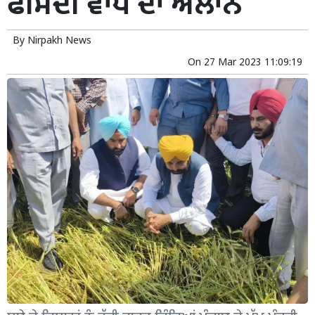
ਫੀਸਦੀ ਵਾਧੇ ਦਾ ਐਲਾਨ
By
Nirpakh News
On
27 Mar 2023 11:09:19