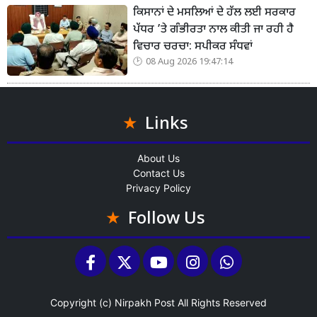
ਕਿਸਾਨਾਂ ਦੇ ਮਸਲਿਆਂ ਦੇ ਹੱਲ ਲਈ ਸਰਕਾਰ
ਪੱਧਰ ’ਤੇ ਗੰਭੀਰਤਾ ਨਾਲ ਕੀਤੀ ਜਾ ਰਹੀ ਹੈ
ਵਿਚਾਰ ਚਰਚਾ: ਸਪੀਕਰ ਸੰਧਵਾਂ
08 Aug 2026 19:47:14
Links
About Us
Contact Us
Privacy Policy
Follow Us
Copyright (c)
Nirpakh Post
All Rights Reserved