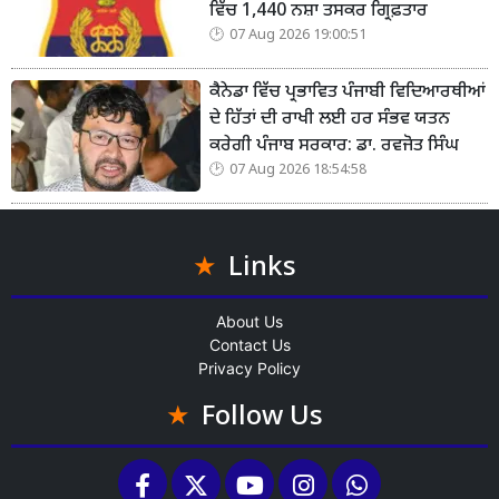
ਵਿੱਚ 1,440 ਨਸ਼ਾ ਤਸਕਰ ਗ੍ਰਿਫ਼ਤਾਰ
07 Aug 2026 19:00:51
ਕੈਨੇਡਾ ਵਿੱਚ ਪ੍ਰਭਾਵਿਤ ਪੰਜਾਬੀ ਵਿਦਿਆਰਥੀਆਂ
ਦੇ ਹਿੱਤਾਂ ਦੀ ਰਾਖੀ ਲਈ ਹਰ ਸੰਭਵ ਯਤਨ
ਕਰੇਗੀ ਪੰਜਾਬ ਸਰਕਾਰ: ਡਾ. ਰਵਜੋਤ ਸਿੰਘ
07 Aug 2026 18:54:58
Links
About Us
Contact Us
Privacy Policy
Follow Us