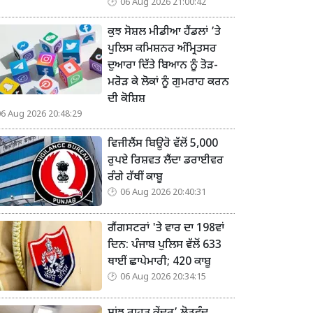
06 Aug 2026 21:00:42
ਕੁਝ ਸੋਸ਼ਲ ਮੀਡੀਆ ਹੈਂਡਲਾਂ ’ਤੇ
ਪੁਲਿਸ ਕਮਿਸ਼ਨਰ ਅੰਮ੍ਰਿਤਸਰ
ਦੁਆਰਾ ਦਿੱਤੇ ਬਿਆਨ ਨੂੰ ਤੋੜ-
ਮਰੋੜ ਕੇ ਲੋਕਾਂ ਨੂੰ ਗੁਮਰਾਹ ਕਰਨ
ਦੀ ਕੋਸ਼ਿਸ਼
06 Aug 2026 20:48:29
ਵਿਜੀਲੈਂਸ ਬਿਊਰੋ ਵੱਲੋਂ 5,000
ਰੁਪਏ ਰਿਸ਼ਵਤ ਲੈਂਦਾ ਡਰਾਈਵਰ
ਰੰਗੇ ਹੱਥੀਂ ਕਾਬੂ
06 Aug 2026 20:40:31
ਗੈਂਗਸਟਰਾਂ 'ਤੇ ਵਾਰ ਦਾ 198ਵਾਂ
ਦਿਨ: ਪੰਜਾਬ ਪੁਲਿਸ ਵੱਲੋਂ 633
ਥਾਈਂ ਛਾਪੇਮਾਰੀ; 420 ਕਾਬੂ
06 Aug 2026 20:34:15