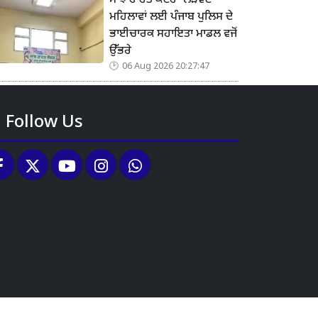
ਸਾਂਝ ਰਾਹਤ ਕੇਂਦਰ’ ਲੋੜਵੰਦ
ਮਹਿਲਾਵਾਂ ਲਈ ਪੰਜਾਬ ਪੁਲਿਸ ਦੇ
ਭਾਈਚਾਰਕ ਸਹਾਇਤਾ ਮਾਡਲ ਵਜੋਂ
ਉੱਭਰੇ
06 Aug 2026 20:27:47
Follow Us