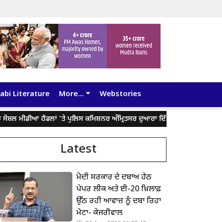
abi Literature
More...
Webstories
ਸ਼ਲ ਮੀਡੀਆ ਹੈਂਡਲਾਂ ’ਤੇ ਪੁਲਿਸ ਕਮਿਸ਼ਨਰ ਅੰਮ੍ਰਿਤਸਰ ਦੁਆਰਾ ਦਿੱਤੇ ਬਿਆਨ ਨੂੰ ਤੋੜ-ਮਰੋੜ ਕੇ 
Latest
ਮੋਦੀ ਸਰਕਾਰ ਦੇ ਦਬਾਅ ਹੇਠ
ਪੇਪਰ ਲੀਕ ਅਤੇ ਈ-20 ਖ਼ਿਲਾਫ਼
ਉੱਠ ਰਹੀ ਆਵਾਜ਼ ਨੂੰ ਦਬਾ ਰਿਹਾ
ਮੇਟਾ- ਕੇਜਰੀਵਾਲ