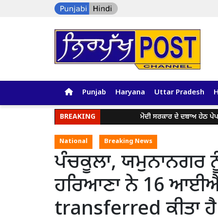
Punjab
Haryana
Uttar Pradesh
BREAKING
ਮੋਦੀ ਸਰਕਾਰ ਦੇ ਦਬਾਅ ਹੇਠ ਪੇਪਰ ਲੀ
National
Breaking News
ਪੰਚਕੂਲਾ, ਯਮੁਨਾਨਗਰ ਨੂ
ਹਰਿਆਣਾ ਨੇ 16 ਆਈਐ
transferred ਕੀਤਾ ਹੈ