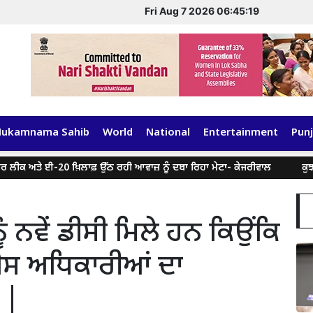
Fri Aug 7 2026 06:45:19
Hukamnama Sahib
World
National
Entertainment
Punj
ਕ ਅਤੇ ਈ-20 ਖ਼ਿਲਾਫ਼ ਉੱਠ ਰਹੀ ਆਵਾਜ਼ ਨੂੰ ਦਬਾ ਰਿਹਾ ਮੇਟਾ- ਕੇਜਰੀਵਾਲ
ਕੁਝ ਸੋ
ੰ ਨਵੇਂ ਡੀਸੀ ਮਿਲੇ ਹਨ ਕਿਉਂਕਿ
ਸ ਅਧਿਕਾਰੀਆਂ ਦਾ
 |