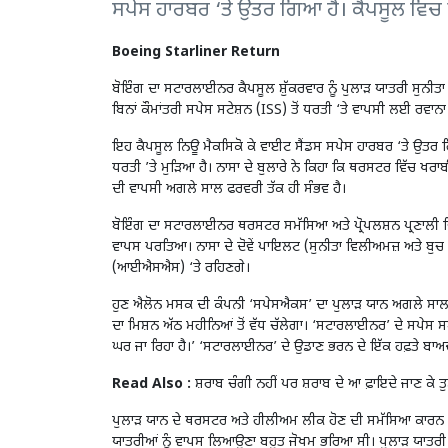
ਸਪੇਸ ਹਾਰਬਰ ‘ਤੇ ਉਤਰ ਗਿਆ ਹੈ। ਕੈਪਸੂਲ ਵਿਚ
Boeing Starliner Return
ਬੋਇੰਗ ਦਾ ਸਟਾਰਲਾਈਨਰ ਕੈਪਸੂਲ ਸ਼ੁੱਕਰਵਾਰ ਨੂੰ ਪੁਲਾੜ ਯਾਤਰੀ ਸੁਨੀ
ਬਿਨਾਂ ਕੌਮਾਂਤਰੀ ਸਪੇਸ ਸਟੇਸ਼ਨ (ISS) ਤੋਂ ਧਰਤੀ ‘ਤੇ ਵਾਪਸੀ ਲਈ ਰਵਾ
ਇਹ ਕੈਪਸੂਲ ਨਿਊ ਮੈਕਸਿਕੋ ਕੇ ਵਾਈਟ ਸੈਂਡਸ ਸਪੇਸ ਹਾਰਬਰ ‘ਤੇ ਉਤਰ 
ਧਰਤੀ ’ਤੇ ਮੁੜਿਆ ਹੈ। ਨਾਸਾ ਦੇ ਬੁਲਾਰੇ ਨੇ ਕਿਹਾ ਕਿ ਥਰਸਟਰ ਵਿੱਚ ਖਰ
ਦੀ ਵਾਪਸੀ ਅਗਲੇ ਸਾਲ ਫਰਵਰੀ ਤੱਕ ਹੀ ਸੰਭਵ ਹੈ।
ਬੋਇੰਗ ਦਾ ਸਟਾਰਲਾਈਨਰ ਥਰਸਟਰ ਸਮੱਸਿਆ ਅਤੇ ਪ੍ਰੋਪਲਸ਼ਨ ਪ੍ਰਣਾਲੀ 
ਵਾਪਸ ਪਰਤਿਆ। ਨਾਸਾ ਦੇ ਦੋਵੇਂ ਪਾਇਲਟ (ਸੁਨੀਤਾ ਵਿਲੀਅਮਜ਼ ਅਤੇ ਬੁਚ
(ਆਈਐਸਐਸ) ‘ਤੇ ਰਹਿਣਗੇ।
ਹੁਣ ਐਲੋਨ ਮਸਕ ਦੀ ਕੰਪਨੀ ‘ਸਪੇਸਐਕਸ’ ਦਾ ਪੁਲਾੜ ਯਾਨ ਅਗਲੇ ਸਾਲ ਫਰਵ
ਦਾ ਮਿਸ਼ਨ ਅੱਠ ਮਹੀਨਿਆਂ ਤੋਂ ਵੱਧ ਚੱਲੇਗਾ। ‘ਸਟਾਰਲਾਈਨਰ’ ਦੇ ਸਪੇਸ ਸਟ
ਘਰ ਜਾ ਰਿਹਾ ਹੈ।’ ‘ਸਟਾਰਲਾਈਨਰ’ ਦੇ ਉਡਾਣ ਭਰਨ ਦੇ ਇੱਕ ਹਫ਼ਤੇ ਬਾ
Read Also :
ਸ਼ਰਾਬ ਚੰਗੀ ਨਹੀਂ ਪਰ ਸ਼ਰਾਬ ਦੇ ਆ ਫ਼ਾਇਦੇ ਜਾਣ ਕੇ ਤੁ
ਪੁਲਾੜ ਯਾਨ ਦੇ ਥਰਸਟਰ ਅਤੇ ਹੀਲੀਅਮ ਲੀਕ ਹੋਣ ਦੀ ਸਮੱਸਿਆ ਕਾਰਨ ਦੋਵੇ
ਯਾਤਰੀਆਂ ਨੂੰ ਵਾਪਸ ਲਿਆਉਣਾ ਬਹੁਤ ਜੋਖਮ ਭਰਿਆ ਸੀ। ਪੁਲਾੜ ਯਾਤਰੀ ਅ