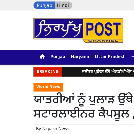
Punjab
Haryana
Uttar Pradesh
BREAKING
ਜਲੰਧਰ ਪੁਲਿਸ ਵੱਲੋਂ ਐਨਡੀਪੀਐੱਸ ਐਕਟ ਤ
World News
ਯਾਤਰੀਆਂ ਨੂੰ ਪੁਲਾੜ ਉੱ
ਸਟਾਰਲਾਈਨਰ ਕੈਪਸੂਲ ,
By
Nirpakh News