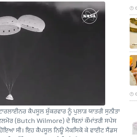
ਲਾਈਨਰ ਕੈਪਸੂਲ ਸ਼ੁੱਕਰਵਾਰ ਨੂੰ ਪੁਲਾੜ ਯਾਤਰੀ ਸੁਨੀਤਾ
ਲਮੋਰ (Butch Wilmore) ਦੇ ਬਿਨਾਂ ਕੌਮਾਂਤਰੀ ਸਪੇਸ
ਾ ਹੋਇਆ ਸੀ। ਇਹ ਕੈਪਸੂਲ ਨਿਊ ਮੈਕਸਿਕੋ ਕੇ ਵਾਈਟ ਸੈਂਡਸ