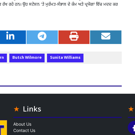
ਖ ਰਹੇ ਹਨ। ਉਹ ਸਟੇਸ਼ਨ ‘ਤੇ ਮੁਰੰਮਤ-ਸੰਭਾਲ ਦੇ ਕੰਮ ਅਤੇ ਪ੍ਰਯੋਗਾਂ ਵਿੱਚ ਮਦਦ ਕਰ
rn
Butch Wilmore
Sunita Williams
Links
About Us
Contact Us