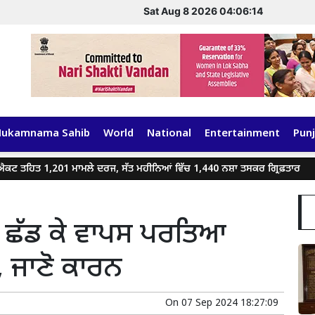
Sat Aug 8 2026 04:06:14
Hukamnama Sahib
World
National
Entertainment
Punj
ਹਿਤ 1,201 ਮਾਮਲੇ ਦਰਜ, ਸੱਤ ਮਹੀਨਿਆਂ ਵਿੱਚ 1,440 ਨਸ਼ਾ ਤਸਕਰ ਗ੍ਰਿਫ਼ਤਾਰ
ਗ
ਥੇ ਛੱਡ ਕੇ ਵਾਪਸ ਪਰਤਿਆ
 ਜਾਣੋ ਕਾਰਨ
On
07 Sep 2024 18:27:09