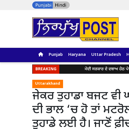
Punjab
Haryana
Uttar Pradesh
BREAKING
ਮੋਦੀ ਸਰਕਾਰ ਦੇ ਦਬਾਅ ਹੇਠ ਪੇਪਰ ਲ
Uttarakhand
ਜੇਕਰ ਤੁਹਾਡਾ ਬਜਟ ਵੀ ਘੱ
ਦੀ ਭਾਲ ‘ਚ ਹੋ ਤਾਂ ਮਟਰ
ਤੁਹਾਡੇ ਲਈ ਹੈ। ਜਾਣੋਂ ਫ਼