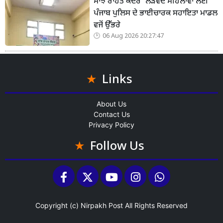
ਸਾਂਝ ਰਾਹਤ ਕੇਂਦਰ’ ਲੋੜਵੰਦ ਮਹਿਲਾਵਾਂ ਲਈ
ਪੰਜਾਬ ਪੁਲਿਸ ਦੇ ਭਾਈਚਾਰਕ ਸਹਾਇਤਾ ਮਾਡਲ
ਵਜੋਂ ਉੱਭਰੇ
06 Aug 2026 20:27:47
Links
About Us
Contact Us
Privacy Policy
Follow Us
Copyright (c)
Nirpakh Post
All Rights Reserved