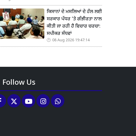
ਕਿਸਾਨਾਂ ਦੇ ਮਸਲਿਆਂ ਦੇ ਹੱਲ ਲਈ
ਸਰਕਾਰ ਪੱਧਰ ’ਤੇ ਗੰਭੀਰਤਾ ਨਾਲ
ਕੀਤੀ ਜਾ ਰਹੀ ਹੈ ਵਿਚਾਰ ਚਰਚਾ:
ਸਪੀਕਰ ਸੰਧਵਾਂ
08 Aug 2026 19:47:14
Follow Us