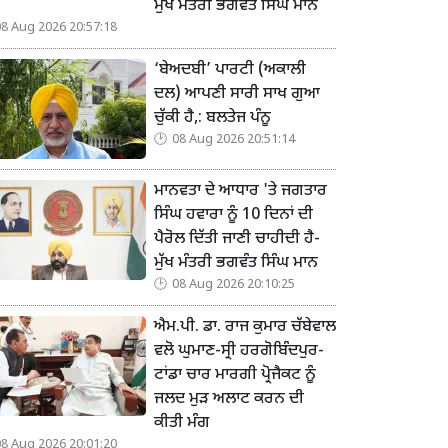
ਮੁੱਖ ਮੰਤਰੀ ਭਗਵੰਤ ਸਿੰਘ ਮਾਨ
08 Aug 2026 20:57:18
‘ਬੇਅਦਬੀ’ ਪਾਰਟੀ (ਅਕਾਲੀ
ਦਲ) ਆਪਣੀ ਸਾਰੀ ਸਾਖ ਗੁਆ
ਚੁੱਕੀ ਹੈ,: ਬਲਤੇਜ ਪੰਨੂ
08 Aug 2026 20:51:14
ਮਾਨਵਤਾ ਦੇ ਆਧਾਰ 'ਤੇ ਜਗਤਾਰ
ਸਿੰਘ ਹਵਾਰਾ ਨੂੰ 10 ਦਿਨਾਂ ਦੀ
ਪੈਰੋਲ ਦਿੱਤੀ ਜਾਣੀ ਚਾਹੀਦੀ ਹੈ-
ਮੁੱਖ ਮੰਤਰੀ ਭਗਵੰਤ ਸਿੰਘ ਮਾਨ
08 Aug 2026 20:10:25
ਐਮ.ਪੀ. ਡਾ. ਰਾਜ ਕੁਮਾਰ ਚੱਬੇਵਾਲ
ਵਲੋ ਘੁਮਾਣ-ਸ੍ਰੀ ਹਰਗੋਬਿੰਦਪੁਰ-
ਟਾਂਡਾ ਚਾਰ ਮਾਰਗੀ ਪ੍ਰੋਜੈਕਟ ਨੂੰ
ਜਲਦ ਮੁੜ ਅਲਾਟ ਕਰਨ ਦੀ
ਕੀਤੀ ਮੰਗ
08 Aug 2026 20:01:20