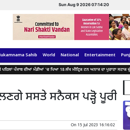
Sun Aug 9 2026 07:14:21
Hukamnama Sahib
World
National
Entertainment
Punj
ਹਿਲਾਂ ਪੰਜਾਬ ਦੀਆਂ ਮੰਡੀਆਂ 'ਚ ਪਿਆ 18 ਲੱਖ ਮੀਟ੍ਰਿਕ ਟਨ ਅਨਾਜ ਦਾ ਪੁਰਾਣਾ ਸਟਾਕ ਚੁੱਕੇਗੀ
ਲਣਗੇ ਸਸਤੇ ਸਨੈਕਸ ਪੜ੍ਹੋ ਪੂਰੀ
On
15 Jul 2023 16:16:02