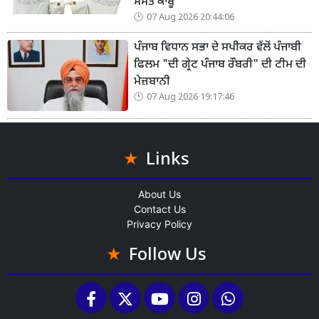
ਸਮੇਤ ਕਾਬੂ
07 Aug 2026 20:44:06
ਪੰਜਾਬ ਵਿਧਾਨ ਸਭਾ ਦੇ ਸਪੀਕਰ ਵੱਲੋਂ ਪੰਜਾਬੀ
ਫਿਲਮ "ਦੀ ਗ੍ਰੇਟ ਪੰਜਾਬ ਰੌਬਰੀ" ਦੀ ਟੀਮ ਦੀ
ਮੇਜ਼ਬਾਨੀ
07 Aug 2026 19:17:46
Links
About Us
Contact Us
Privacy Policy
Follow Us