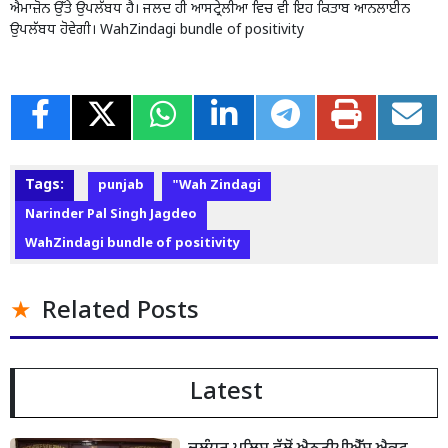
ਐਮਾਜ਼ੋਨ ਉੱਤੇ ਉਪਲੱਬਧ ਹੈ। ਜਲਦ ਹੀ ਆਸਟ੍ਰੇਲੀਆ ਵਿਚ ਵੀ ਇਹ ਕਿਤਾਬ ਆਨਲਾਈਨ
ਉਪਲੱਬਧ ਹੋਵੇਗੀ। WahZindagi bundle of positivity
Tags:
punjab
"Wah Zindagi
Narinder Pal Singh Jagdeo
WahZindagi bundle of positivity
Related Posts
Latest