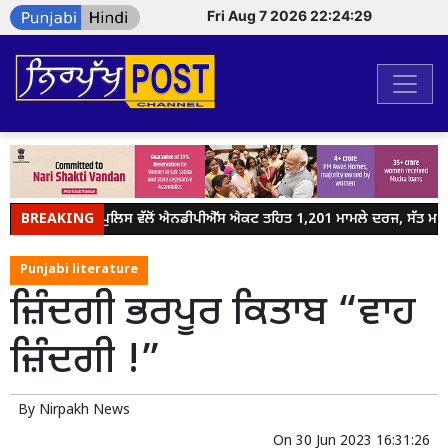
Fri Aug 7 2026 22:24:29
BREAKING
ਜਲੰਧਰ ਪੁਲਿਸ ਵੱਲੋਂ ਐਨਡੀਪੀਐੱਸ ਐਕਟ ਤਹਿਤ 1,201 ਮਾਮਲੇ ਦਰਜ, ਸੱਤ ਮਹੀਨ
Punjabi literature
ਜ਼ਿੰਦਗੀ ਭਰਪੂਰ ਕਿਤਾਬ “ਵਾਹ
ਜ਼ਿੰਦਗੀ !”
By
Nirpakh News
On
30 Jun 2023 16:31:26