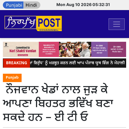
Mon Aug 10 2026 05:32:31
BREAKING
ਯੁੱਧ ਨਸ਼ਿਆਂ ਵਿਰੁੱਧ’ ਨੂੰ ਮਜ਼ਬੂਤ ਕਰਨ ਲਈ ਆਪ ਪੰਜਾਬ ਯੂਥ ਵਿੰਗ ਨੇ ਮੋਹਾਲੀ ਵ
Punjab
ਨੌਜਵਾਨ ਖੇਡਾਂ ਨਾਲ ਜੁੜ ਕੇ
ਆਪਣਾ ਬਿਹਤਰ ਭਵਿੱਖ ਬਣਾ
ਸਕਦੇ ਹਨ – ਈ ਟੀ ਓ