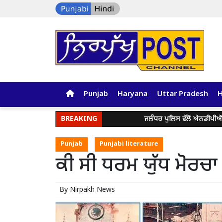
Punjab
Haryana
Uttar Pradesh
BREAKING
ਜਲੰਧਰ ਪੁਲਿਸ ਵੱਲੋਂ ਐਨਡੀਪੀਐੱਸ ਐਕਟ 
Punjab
Punjabi literature
ਕੀ ਸੀ ਧਰਮ ਯੁੱਧ ਮੋਰਚ
By
Nirpakh News