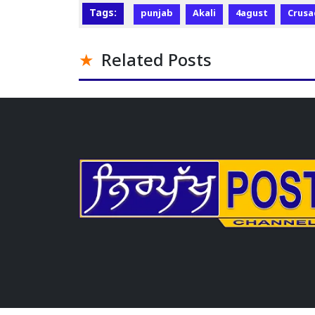
Tags:
punjab
Akali
4agust
Crusa
Related Posts