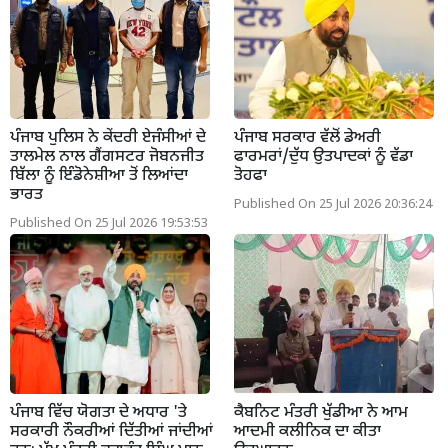
ਪੰਜਾਬ ਪੁਲਿਸ ਨੇ ਕੇਂਦਰੀ ਏਜੰਸੀਆਂ ਦੇ
ਪੰਜਾਬ ਸਰਕਾਰ ਵੱਲੋਂ ਡੇਅਰੀ
ਤਾਲਮੇਲ ਨਾਲ ਗੈਂਗਸਟਰ ਜੋਬਨਜੀਤ
ਫਾਰਮਰਾਂ/ਦੁੱਧ ਉਤਪਾਦਕਾਂ ਨੂੰ ਵੱਡਾ
ਬਿੱਲਾ ਨੂੰ ਇੰਡੋਨੇਸ਼ੀਆ ਤੋਂ ਲਿਆਂਦਾ
ਤੋਹਫਾ
ਭਾਰਤ
Published On 25 Jul 2026 20:36:24
Published On 25 Jul 2026 19:53:53
ਪੰਜਾਬ ਵਿੱਚ ਯੋਗਤਾ ਦੇ ਅਧਾਰ 'ਤੇ
ਕੈਬਨਿਟ ਮੰਤਰੀ ਖੁੱਡੀਆ ਨੇ ਆਮ
ਸਰਕਾਰੀ ਨੌਕਰੀਆਂ ਦਿੱਤੀਆਂ ਜਾਂਦੀਆਂ
ਆਦਮੀ ਕਲੀਨਿਕ ਦਾ ਕੀਤਾ