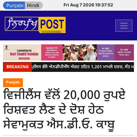
Fri Aug 7 2026 19:37:52
BREAKING
ਜਲੰਧਰ ਪੁਲਿਸ ਵੱਲੋਂ ਐਨਡੀਪੀਐੱਸ ਐਕਟ ਤਹਿਤ 1,201 ਮਾਮਲੇ ਦਰਜ, ਸੱਤ ਮਹੀਨ
Punjab
ਵਿਜੀਲੈਂਸ ਵੱਲੋਂ 20,000 ਰੁਪਏ
ਰਿਸ਼ਵਤ ਲੈਣ ਦੇ ਦੋਸ਼ ਹੇਠ
ਸੇਵਾਮੁਕਤ ਐਸ.ਡੀ.ਓ. ਕਾਬੂ