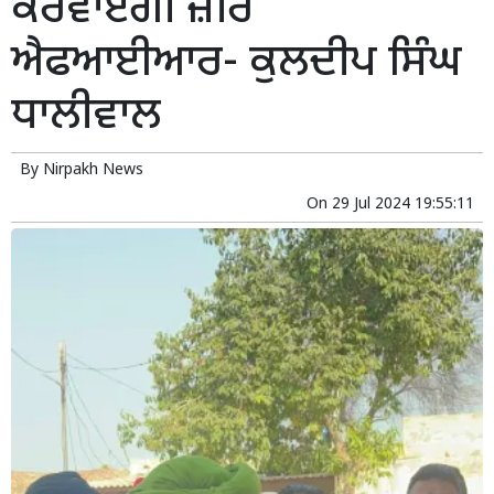
ਕਰਵਾਏਗੀ ਜ਼ੀਰੋ
ਐਫਆਈਆਰ- ਕੁਲਦੀਪ ਸਿੰਘ
ਧਾਲੀਵਾਲ
By
Nirpakh News
On
29 Jul 2024 19:55:11