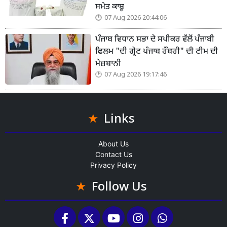
ਸਮੇਤ ਕਾਬੂ
07 Aug 2026 20:44:06
ਪੰਜਾਬ ਵਿਧਾਨ ਸਭਾ ਦੇ ਸਪੀਕਰ ਵੱਲੋਂ ਪੰਜਾਬੀ
ਫਿਲਮ "ਦੀ ਗ੍ਰੇਟ ਪੰਜਾਬ ਰੌਬਰੀ" ਦੀ ਟੀਮ ਦੀ
ਮੇਜ਼ਬਾਨੀ
07 Aug 2026 19:17:46
Links
About Us
Contact Us
Privacy Policy
Follow Us