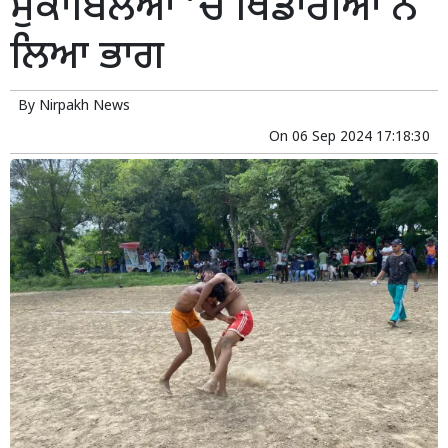
ਮੁਕਾਬਿਲਆਂ ’ਚ ਖਿਡਾਰੀਆਂ ਨੇ
ਲਿਆ ਭਾਗ
By
Nirpakh News
On
06 Sep 2024 17:18:30