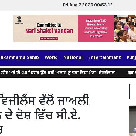
Fri Aug 7 2026 09:53:12
Hukamnama Sahib
World
National
Entertainment
Punj
ੇ ਈ-20 ਖ਼ਿਲਾਫ਼ ਉੱਠ ਰਹੀ ਆਵਾਜ਼ ਨੂੰ ਦਬਾ ਰਿਹਾ ਮੇਟਾ- ਕੇਜਰੀਵਾਲ
ਕੁਝ ਸੋਸ਼ਲ ਮ
ਿਜੀਲੈਂਸ ਵੱਲੋਂ ਜਾਅਲੀ
ੇ ਦੋਸ਼ ਵਿੱਚ ਸੀ.ਏ.
ਰ