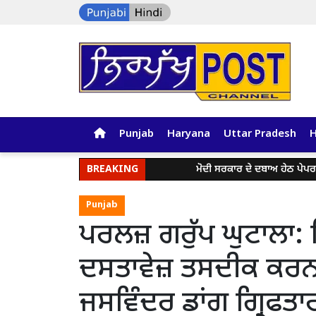
Punjab
Haryana
Uttar Pradesh
BREAKING
ਮੋਦੀ ਸਰਕਾਰ ਦੇ ਦਬਾਅ ਹੇਠ ਪੇਪਰ ਲੀਕ ਅਤ
Punjab
ਪਰਲਜ਼ ਗਰੁੱਪ ਘੁਟਾਲਾ: ਵ
ਦਸਤਾਵੇਜ਼ ਤਸਦੀਕ ਕਰਨ ਦ
ਜਸਵਿੰਦਰ ਡਾਂਗ ਗ੍ਰਿਫਤਾ