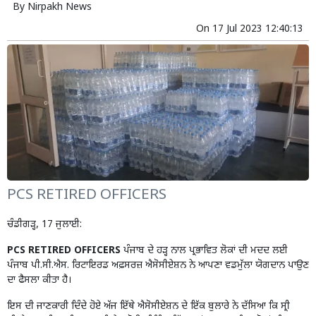
By
Nirpakh News
On
17 Jul 2023 12:40:13
PCS RETIRED OFFICERS
ਚੰਡੀਗੜ੍ਹ, 17 ਜੁਲਾਈ:
PCS RETIRED OFFICERS
ਪੰਜਾਬ ਦੇ ਹੜ੍ਹ ਨਾਲ ਪ੍ਰਭਾਵਿਤ ਲੋਕਾਂ ਦੀ ਮਦਦ ਲਈ
ਪੰਜਾਬ ਪੀ.ਸੀ.ਐਸ. ਰਿਟਾਇਰਡ ਅਫ਼ਸਰਜ਼ ਐਸੋਸੀਏਸ਼ਨ ਨੇ ਆਪਣਾ ਵਡਮੁੱਲਾ ਯੋਗਦਾਨ ਪਾਉਣ
ਦਾ ਫੈਸਲਾ ਕੀਤਾ ਹੈ।
ਇਸ ਦੀ ਜਾਣਕਾਰੀ ਦਿੰਦੇ ਹੋਏ ਅੱਜ ਇੱਥੇ ਐਸੋਸੀਏਸ਼ਨ ਦੇ ਇੱਕ ਬੁਲਾਰੇ ਨੇ ਦੱਸਿਆ ਕਿ ਸ੍ਰੀ