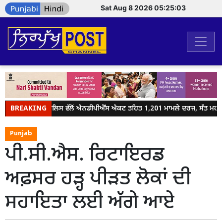
Sat Aug 8 2026 05:25:03
BREAKING
ਜਲੰਧਰ ਪੁਲਿਸ ਵੱਲੋਂ ਐਨਡੀਪੀਐੱਸ ਐਕਟ ਤਹਿਤ 1,201 ਮਾਮਲੇ ਦਰਜ, ਸੱਤ ਮਹੀਨਿ
Punjab
ਪੀ.ਸੀ.ਐਸ. ਰਿਟਾਇਰਡ
ਅਫ਼ਸਰ ਹੜ੍ਹ ਪੀੜਤ ਲੋਕਾਂ ਦੀ
ਸਹਾਇਤਾ ਲਈ ਅੱਗੇ ਆਏ