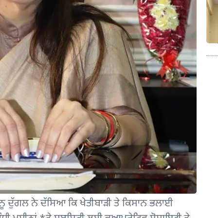
ੂ ਦੁੱਗਲ ਨੇ ਦੱਸਿਆ ਕਿ ਖੇਤੀਬਾੜੀ ਤੇ ਕਿਸਾਨ ਭਲਾਈ