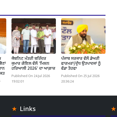
ਮ
ਕੈਬਨਿਟ ਮੰਤਰੀ ਬਰਿੰਦਰ
ਪੰਜਾਬ ਸਰਕਾਰ ਵੱਲੋਂ ਡੇਅਰੀ
ੈਣਾਂ
ਕੁਮਾਰ ਗੋਇਲ ਵੱਲੋਂ 'ਮਿਸ਼ਨ
ਫਾਰਮਰਾਂ/ਦੁੱਧ ਉਤਪਾਦਕਾਂ ਨੂੰ
ਮਾਨ
ਹਰਿਆਲੀ 2026' ਦਾ ਆਗ਼ਾਜ਼
ਵੱਡਾ ਤੋਹਫਾ
ਾਕਤ
Published On 24 Jul 2026
Published On 25 Jul 2026
6
19:02:01
20:36:24
Links