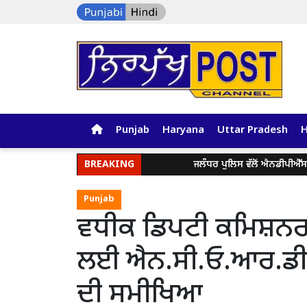
Punjab
Haryana
Uttar Pradesh
BREAKING
ਜਲੰਧਰ ਪੁਲਿਸ ਵੱਲੋਂ ਐਨਡੀਪੀਐੱਸ ਐਕਟ ਤਹਿ
Punjab
ਵਧੀਕ ਡਿਪਟੀ ਕਮਿਸ਼ਨਰ ਵ
ਲਈ ਐਨ.ਸੀ.ਓ.ਆਰ.ਡੀ. ਕ
ਦੀ ਸਮੀਖਿਆ