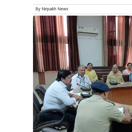
By
Nirpakh News