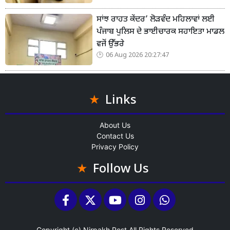
ਸਾਂਝ ਰਾਹਤ ਕੇਂਦਰ’ ਲੋੜਵੰਦ ਮਹਿਲਾਵਾਂ ਲਈ
ਪੰਜਾਬ ਪੁਲਿਸ ਦੇ ਭਾਈਚਾਰਕ ਸਹਾਇਤਾ ਮਾਡਲ
ਵਜੋਂ ਉੱਭਰੇ
06 Aug 2026 20:27:47
Links
About Us
Contact Us
Privacy Policy
Follow Us
Copyright (c)
Nirpakh Post
All Rights Reserved