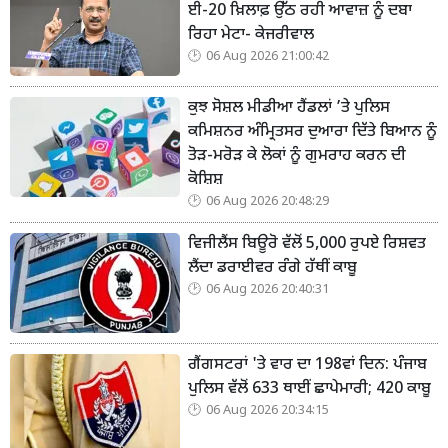
ਈ-20 ਖ਼ਿਲਾਫ਼ ਉੱਠ ਰਹੀ ਆਵਾਜ਼ ਨੂੰ ਦਬਾ
ਰਿਹਾ ਮੇਟਾ- ਕੇਜਰੀਵਾਲ
06 Aug 2026 21:00:42
ਕੁਝ ਸੋਸ਼ਲ ਮੀਡੀਆ ਹੈਂਡਲਾਂ ’ਤੇ ਪੁਲਿਸ
ਕਮਿਸ਼ਨਰ ਅੰਮ੍ਰਿਤਸਰ ਦੁਆਰਾ ਦਿੱਤੇ ਬਿਆਨ ਨੂੰ
ਤੋੜ-ਮਰੋੜ ਕੇ ਲੋਕਾਂ ਨੂੰ ਗੁਮਰਾਹ ਕਰਨ ਦੀ
ਕੋਸ਼ਿਸ਼
06 Aug 2026 20:48:29
ਵਿਜੀਲੈਂਸ ਬਿਊਰੋ ਵੱਲੋਂ 5,000 ਰੁਪਏ ਰਿਸ਼ਵਤ
ਲੈਂਦਾ ਡਰਾਈਵਰ ਰੰਗੇ ਹੱਥੀਂ ਕਾਬੂ
06 Aug 2026 20:40:31
ਗੈਂਗਸਟਰਾਂ 'ਤੇ ਵਾਰ ਦਾ 198ਵਾਂ ਦਿਨ: ਪੰਜਾਬ
ਪੁਲਿਸ ਵੱਲੋਂ 633 ਥਾਈਂ ਛਾਪੇਮਾਰੀ; 420 ਕਾਬੂ
06 Aug 2026 20:34:15