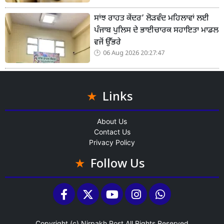
ਸਾਂਝ ਰਾਹਤ ਕੇਂਦਰ’ ਲੋੜਵੰਦ ਮਹਿਲਾਵਾਂ ਲਈ
ਪੰਜਾਬ ਪੁਲਿਸ ਦੇ ਭਾਈਚਾਰਕ ਸਹਾਇਤਾ ਮਾਡਲ
ਵਜੋਂ ਉੱਭਰੇ
06 Aug 2026 20:27:47
Links
About Us
Contact Us
Privacy Policy
Follow Us
Copyright (c)
Nirpakh Post
All Rights Reserved