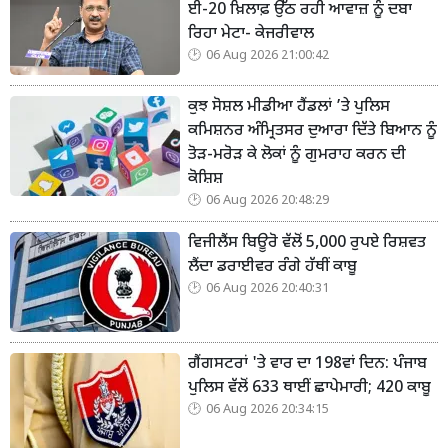
ਈ-20 ਖ਼ਿਲਾਫ਼ ਉੱਠ ਰਹੀ ਆਵਾਜ਼ ਨੂੰ ਦਬਾ
ਰਿਹਾ ਮੇਟਾ- ਕੇਜਰੀਵਾਲ
06 Aug 2026 21:00:42
ਕੁਝ ਸੋਸ਼ਲ ਮੀਡੀਆ ਹੈਂਡਲਾਂ ’ਤੇ ਪੁਲਿਸ
ਕਮਿਸ਼ਨਰ ਅੰਮ੍ਰਿਤਸਰ ਦੁਆਰਾ ਦਿੱਤੇ ਬਿਆਨ ਨੂੰ
ਤੋੜ-ਮਰੋੜ ਕੇ ਲੋਕਾਂ ਨੂੰ ਗੁਮਰਾਹ ਕਰਨ ਦੀ
ਕੋਸ਼ਿਸ਼
06 Aug 2026 20:48:29
ਵਿਜੀਲੈਂਸ ਬਿਊਰੋ ਵੱਲੋਂ 5,000 ਰੁਪਏ ਰਿਸ਼ਵਤ
ਲੈਂਦਾ ਡਰਾਈਵਰ ਰੰਗੇ ਹੱਥੀਂ ਕਾਬੂ
06 Aug 2026 20:40:31
ਗੈਂਗਸਟਰਾਂ 'ਤੇ ਵਾਰ ਦਾ 198ਵਾਂ ਦਿਨ: ਪੰਜਾਬ
ਪੁਲਿਸ ਵੱਲੋਂ 633 ਥਾਈਂ ਛਾਪੇਮਾਰੀ; 420 ਕਾਬੂ
06 Aug 2026 20:34:15