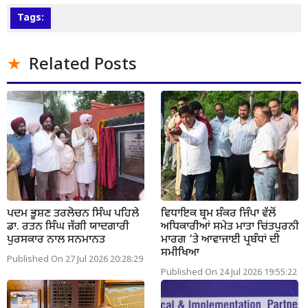
Tags:
Related Posts
ਪਦਮ ਭੂਸ਼ਣ ਤਰਲੋਚਨ ਸਿੰਘ ਪਹਿਲੇ
ਵਿਧਾਇਕ ਬ੍ਰਮ ਸ਼ੰਕਰ ਜਿੰਪਾ ਵੱਲੋਂ
ਡਾ. ਰਤਨ ਸਿੰਘ ਜੱਗੀ ਯਾਦਗਾਰੀ
ਅਧਿਕਾਰੀਆਂ ਸਮੇਤ ਮਾਤਾ ਚਿਂਤਪੁਰਨੀ
ਪੁਰਸਕਾਰ ਨਾਲ ਸਨਮਾਨਤ
ਮਾਰਗ ‘ਤੇ ਆਵਾਜਾਈ ਪ੍ਰਬੰਧਾਂ ਦੀ
ਸਮੀਖਿਆ
Published On 27 Jul 2026 20:28:29
Published On 24 Jul 2026 19:55:22