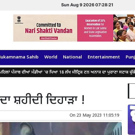
Sun Aug 9 2026 07:28:21
Hukamnama Sahib
World
National
Entertainment
Punj
ਪੰਜਾਬ ਦੀਆਂ ਮੰਡੀਆਂ 'ਚ ਪਿਆ 18 ਲੱਖ ਮੀਟ੍ਰਿਕ ਟਨ ਅਨਾਜ ਦਾ ਪੁਰਾਣਾ ਸਟਾਕ ਚੁੱਕੇਗੀ: ਮੁੱ
 ਦਾ ਸ਼ਹੀਦੀ ਦਿਹਾੜਾ !
On
23 May 2023 11:05:19