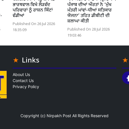
ਭਾਰਥਵਾਲ ਵਿਖੇ ਲੋੜਵੰਦ
ਪੰਜਾਬ ਦੀਆਂ ਔਰਤਾਂ ਨੇ ‘ਮੁੱਖ
ਪਰਿਵਾਰਾਂ ਨੂੰ ਰਾਸ਼ਨ ਕਿੱਟਾਂ
ਮੰਤਰੀ ਮਾਂਵਾਂ-ਧੀਆਂ ਸਤਿਕਾਰ
ੀ-
ਵੰਡੀਆਂ
ਯੋਜਨਾ’ ਤਹਿਤ ਡੀਬੀਟੀ ਦੀ
ਸ਼ਲਾਘਾ ਕੀਤੀ
Published On 26 Jul 2026
6
Published On 28 Jul 2026
18:35:09
19:03:46
Links
About Us
Contact Us
Privacy Policy
Copyright (c)
Nirpakh Post
All Rights Reserved