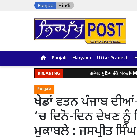
Punjab
Haryana
Uttar Pradesh
BREAKING
ਜਲੰਧਰ ਪੁਲਿਸ ਵੱਲੋਂ ਐਨਡੀਪੀਐੱਸ ਐਕਟ
Punjab
ਖੇਡਾਂ ਵਤਨ ਪੰਜਾਬ ਦੀਆਂ
’ਚ ਦਿਨੋ-ਦਿਨ ਦੇਖਣ ਨੂ
ਮੁਕਾਬਲੇ : ਜਸਪ੍ਰੀਤ ਸਿੰ