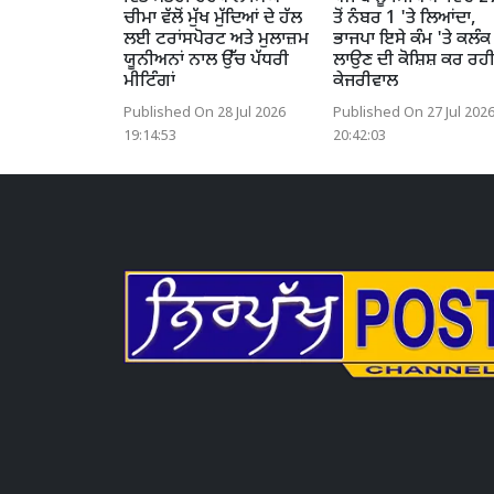
ਚੀਮਾ ਵੱਲੋਂ ਮੁੱਖ ਮੁੱਦਿਆਂ ਦੇ ਹੱਲ
ਤੋਂ ਨੰਬਰ 1 'ਤੇ ਲਿਆਂਦਾ,
ਲਈ ਟਰਾਂਸਪੋਰਟ ਅਤੇ ਮੁਲਾਜ਼ਮ
ਭਾਜਪਾ ਇਸੇ ਕੰਮ 'ਤੇ ਕਲੰਕ
ਯੂਨੀਅਨਾਂ ਨਾਲ ਉੱਚ ਪੱਧਰੀ
ਲਾਉਣ ਦੀ ਕੋਸ਼ਿਸ਼ ਕਰ ਰਹ
ਮੀਟਿੰਗਾਂ
ਕੇਜਰੀਵਾਲ
Published On 28 Jul 2026
Published On 27 Jul 202
19:14:53
20:42:03