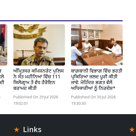
ਰ
ਅੰਮ੍ਰਿਤਸਰ ਕਮਿਸ਼ਨਰੇਟ ਪੁਲਿਸ
ਬਾਗ਼ਬਾਨੀ ਵਿਭਾਗ ਵਿੱਚ ਭਰਤੀ
ਲੋ
ਨੇ ਸੱਤ ਮਹੀਨਿਆਂ ਵਿੱਚ 111
ਪ੍ਰਕਿਰਿਆ ਜਲਦ ਪੂਰੀ ਕੀਤੀ
 ਦੀ
ਕਿਲੋਗ੍ਰਾਮ ਤੋਂ ਵੱਧ ਹੈਰੋਇਨ
ਜਾਵੇ: ਮੋਹਿੰਦਰ ਭਗਤ ਵੱਲੋਂ
ਬਰਾਮਦ ਕੀਤੀ
ਅਧਿਕਾਰੀਆਂ ਨੂੰ ਨਿਰਦੇਸ਼*
6
Published On 29 Jul 2026
Published On 30 Jul 2026
19:02:01
19:30:30
Links