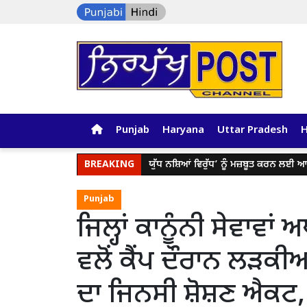
Punjab
Haryana
Uttar Pradesh
BREAKING
ਯੁੱਧ ਨਸ਼ਿਆਂ ਵਿਰੁੱਧ’ ਨੂੰ ਮਜ਼ਬੂਤ ਕਰਨ ਲਈ ਆਪ ਪੰਜਾਬ 
Punjab
ਜਿਲ੍ਹਾਂ ਕਾਨੂੰਨੀ ਸੇਵਾਵਾ
ਵਲੋਂ ਕੈਂਪ ਦੌਰਾਨ ਲੜਕੀਆਂ
ਦਾ ਜਿਨਸੀ ਸ਼ੋਸ਼ਣ ਐਕਟ