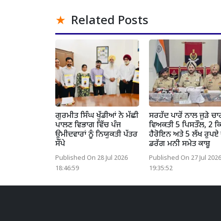
Related Posts
ਗੁਰਮੀਤ ਸਿੰਘ ਖੁੱਡੀਆਂ ਨੇ ਮੱਛੀ
ਸਰਹੱਦ ਪਾਰੋਂ ਨਾਲ ਜੁੜੇ ਚਾ
ਪਾਲਣ ਵਿਭਾਗ ਵਿੱਚ ਪੰਜ
ਵਿਅਕਤੀ 5 ਪਿਸਤੌਲ, 2 ਕਿ
ਉਮੀਦਵਾਰਾਂ ਨੂੰ ਨਿਯੁਕਤੀ ਪੱਤਰ
ਹੈਰੋਇਨ ਅਤੇ 5 ਲੱਖ ਰੁਪਏ
ਸੌਂਪੇ
ਡਰੱਗ ਮਨੀ ਸਮੇਤ ਕਾਬੂ
Published On 28 Jul 2026
Published On 27 Jul 202
18:46:59
19:35:52