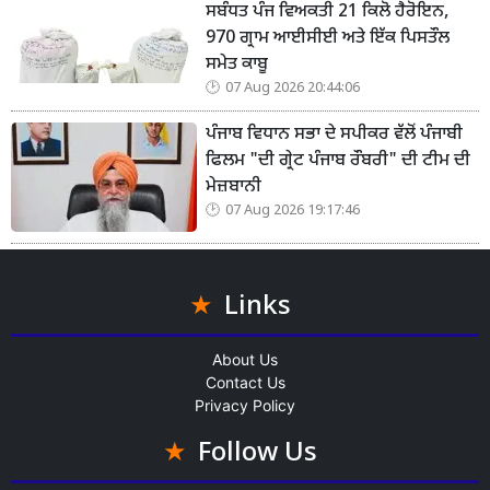
ਸਬੰਧਤ ਪੰਜ ਵਿਅਕਤੀ 21 ਕਿਲੋ ਹੈਰੋਇਨ,
970 ਗ੍ਰਾਮ ਆਈਸੀਈ ਅਤੇ ਇੱਕ ਪਿਸਤੌਲ
ਸਮੇਤ ਕਾਬੂ
07 Aug 2026 20:44:06
ਪੰਜਾਬ ਵਿਧਾਨ ਸਭਾ ਦੇ ਸਪੀਕਰ ਵੱਲੋਂ ਪੰਜਾਬੀ
ਫਿਲਮ "ਦੀ ਗ੍ਰੇਟ ਪੰਜਾਬ ਰੌਬਰੀ" ਦੀ ਟੀਮ ਦੀ
ਮੇਜ਼ਬਾਨੀ
07 Aug 2026 19:17:46
Links
About Us
Contact Us
Privacy Policy
Follow Us