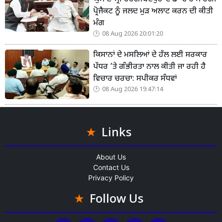
ਪ੍ਰੋਜੈਕਟ ਨੂੰ ਜਲਦ ਮੁੜ ਅਲਾਟ ਕਰਨ ਦੀ ਕੀਤੀ
ਮੰਗ
08 Aug 2026 20:01:20
ਕਿਸਾਨਾਂ ਦੇ ਮਸਲਿਆਂ ਦੇ ਹੱਲ ਲਈ ਸਰਕਾਰ
ਪੱਧਰ ’ਤੇ ਗੰਭੀਰਤਾ ਨਾਲ ਕੀਤੀ ਜਾ ਰਹੀ ਹੈ
ਵਿਚਾਰ ਚਰਚਾ: ਸਪੀਕਰ ਸੰਧਵਾਂ
08 Aug 2026 19:47:14
Links
About Us
Contact Us
Privacy Policy
Follow Us