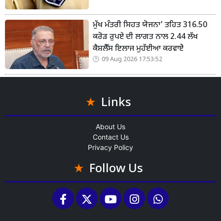
ਮੁੱਖ ਮੰਤਰੀ ਸਿਹਤ ਯੋਜਨਾ’ ਤਹਿਤ 316.50
ਕਰੋੜ ਰੁਪਏ ਦੀ ਲਾਗਤ ਨਾਲ 2.44 ਲੱਖ
ਕੈਸ਼ਲੈੱਸ ਇਲਾਜ ਮੁਹੱਈਆ ਕਰਵਾਏੇ
09 Aug 2026 17:53:52
Links
About Us
Contact Us
Privacy Policy
Follow Us