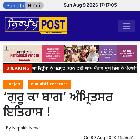
Sun Aug 9 2026 17:17:05
BREAKING
ਯੁੱਧ ਨਸ਼ਿਆਂ ਵਿਰੁੱਧ’ ਨੂੰ ਮਜ਼ਬੂਤ ਕਰਨ ਲਈ ਆਪ ਪੰਜਾਬ ਯੂਥ ਵਿੰਗ ਨੇ ਮੋਹਾਲੀ 
Punjab
Punjabi literature
‘ਗੁਰੂ ਕਾ ਬਾਗ’ ਅੰਮ੍ਰਿਤਸਰ
ਇਤਿਹਾਸ !
By
Nirpakh News
On
09 Aug 2023 15:56:51