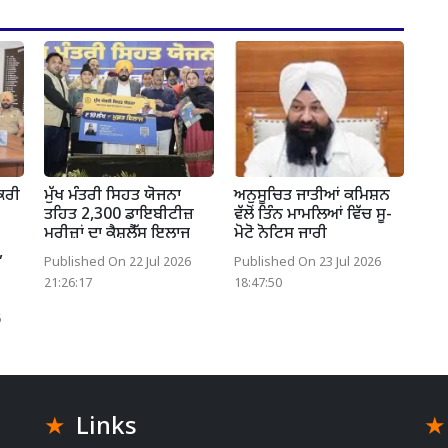
ਸਕਰੀ
ਮੁੱਖ ਮੰਤਰੀ ਸਿਹਤ ਯੋਜਨਾ
ਅਨੁਸੂਚਿਤ ਜਾਤੀਆਂ ਕਮਿਸ਼ਨ
ਤਹਿਤ 2,300 ਡਾਇਬੀਟੀਜ਼
ਵੱਲੋਂ ਤਿੰਨ ਮਾਮਲਿਆਂ ਵਿੱਚ ਸੂ-
ਮਰੀਜ਼ਾਂ ਦਾ ਕੈਸ਼ਲੈੱਸ ਇਲਾਜ
ਮੋਟੋ ਨੋਟਿਸ ਜਾਰੀ
,
Published On 22 Jul 2026
Published On 23 Jul 2026
21:26:17
18:47:50
6
Links