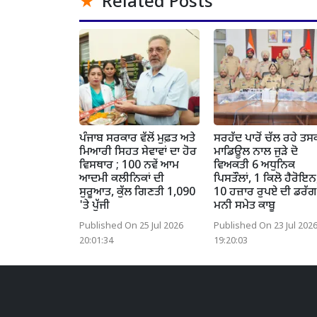
Related Posts
ਪੰਜਾਬ ਸਰਕਾਰ ਵੱਲੋਂ ਮੁਫ਼ਤ ਅਤੇ
ਸਰਹੱਦ ਪਾਰੋਂ ਚੱਲ ਰਹੇ ਤ
ਮਿਆਰੀ ਸਿਹਤ ਸੇਵਾਵਾਂ ਦਾ ਹੋਰ
ਮਾਡਿਊਲ ਨਾਲ ਜੁੜੇ ਦੋ
ਵਿਸਥਾਰ ; 100 ਨਵੇਂ ਆਮ
ਵਿਅਕਤੀ 6 ਅਧੁਨਿਕ
ਆਦਮੀ ਕਲੀਨਿਕਾਂ ਦੀ
ਪਿਸਤੌਲਾਂ, 1 ਕਿਲੋ ਹੈਰੋਇਨ
ਸੁਰੂਆਤ, ਕੁੱਲ ਗਿਣਤੀ 1,090
10 ਹਜ਼ਾਰ ਰੁਪਏ ਦੀ ਡਰੱਗ
'ਤੇ ਪੁੱਜੀ
ਮਨੀ ਸਮੇਤ ਕਾਬੂ
Published On 25 Jul 2026
Published On 23 Jul 202
20:01:34
19:20:03