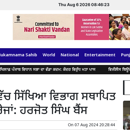
Thu Aug 6 2026 08:46:23
Hukamnama Sahib
World
National
Entertainment
Punj
ਜਾਬ ਵਿਧਾਨ ਸਭਾ ਦਾ ਵੱਡਾ ਕਦਮ: ਕੇਂਦਰ ਵਿਰੁੱਧ ਮਤਾ ਪਾਸ
ਵਿਜੀਲੈਂਸ ਬਿਊਰੋ ਵੱਲੋਂ 
 ਵਿੱਚ ਸਿੱਖਿਆ ਵਿਭਾਗ ਸਥਾਪਿਤ
ੇਜਾਂ: ਹਰਜੋਤ ਸਿੰਘ ਬੈਂਸ
On
07 Aug 2024 20:28:44