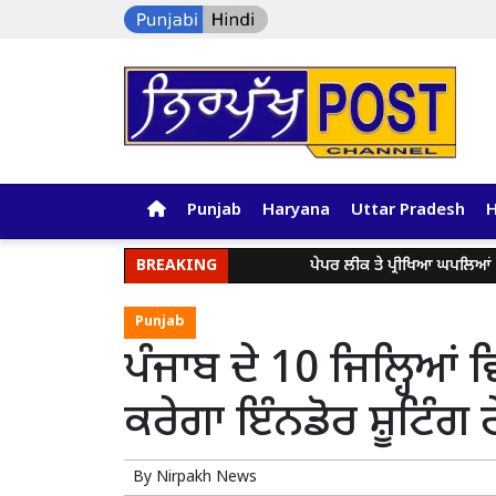
Punjab
Haryana
Uttar Pradesh
BREAKING
ਪੇਪਰ ਲੀਕ ਤੇ ਪ੍ਰੀਖਿਆ ਘਪਲਿਆਂ ਖਿਲਾਫ਼ ਪੰ
Punjab
ਪੰਜਾਬ ਦੇ 10 ਜਿਲ੍ਹਿਆਂ
ਕਰੇਗਾ ਇੰਨਡੋਰ ਸ਼ੂਟਿੰਗ ਰ
By
Nirpakh News