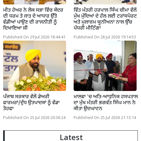
ਮੀਤ ਹੇਅਰ ਨੇ ਲੋਕ ਸਭਾ ਵਿੱਚ ਕੇਂਦਰ
ਵਿੱਤ ਮੰਤਰੀ ਹਰਪਾਲ ਸਿੰਘ ਚੀਮਾ ਵੱਲੋਂ
ਦੀ ਧਰਮ ਤੇ ਜਾਤ ਦੇ ਆਧਾਰ ਉੱਤੇ
ਮੁੱਖ ਮੁੱਦਿਆਂ ਦੇ ਹੱਲ ਲਈ ਟਰਾਂਸਪੋਰਟ
ਵੰਡੀਆਂ ਪਾਉਣ ਦੀ ਰਾਜਨੀਤੀ ਨੂੰ
ਅਤੇ ਮੁਲਾਜ਼ਮ ਯੂਨੀਅਨਾਂ ਨਾਲ ਉੱਚ
ਦਿਖਾਇਆ ਸ਼ੀ
ਪੱਧਰੀ ਮੀਟਿੰਗਾਂ
Published On 29 Jul 2026 18:44:41
Published On 28 Jul 2026 19:14:53
ਪੰਜਾਬ ਸਰਕਾਰ ਵੱਲੋਂ ਡੇਅਰੀ
ਮਾਲਵਾ 'ਚ ਅਤਿ-ਆਧੁਨਿਕ ਹਸਪਤਾਲ
ਫਾਰਮਰਾਂ/ਦੁੱਧ ਉਤਪਾਦਕਾਂ ਨੂੰ ਵੱਡਾ
ਦਾ ਮੁੱਖ ਮੰਤਰੀ ਭਗਵੰਤ ਸਿੰਘ ਮਾਨ ਨੇ
ਤੋਹਫਾ
ਕੀਤਾ ਉਦਘਾਟਨ
Published On 25 Jul 2026 20:36:24
Published On 25 Jul 2026 21:13:14
Latest