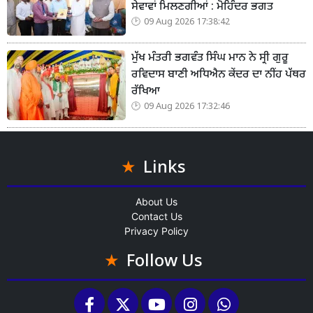
ਸੇਵਾਵਾਂ ਮਿਲਣਗੀਆਂ : ਮੋਹਿੰਦਰ ਭਗਤ
09 Aug 2026 17:38:42
ਮੁੱਖ ਮੰਤਰੀ ਭਗਵੰਤ ਸਿੰਘ ਮਾਨ ਨੇ ਸ੍ਰੀ ਗੁਰੂ
ਰਵਿਦਾਸ ਬਾਣੀ ਅਧਿਐਨ ਕੇਂਦਰ ਦਾ ਨੀਂਹ ਪੱਥਰ
ਰੱਖਿਆ
09 Aug 2026 17:32:46
Links
About Us
Contact Us
Privacy Policy
Follow Us