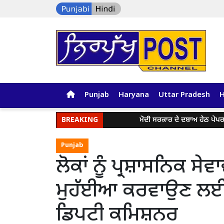
Punjab
Haryana
Uttar Pradesh
BREAKING
ਮੋਦੀ ਸਰਕਾਰ ਦੇ ਦਬਾਅ ਹੇਠ ਪੇਪਰ ਲੀਕ ਅਤੇ 
Punjab
ਲੋਕਾਂ ਨੂੰ ਪ੍ਰਸ਼ਾਸਨਿਕ ਸੇਵ
ਮੁਹੱਈਆ ਕਰਵਾਉਣ ਲਈ ਜ਼
ਡਿਪਟੀ ਕਮਿਸ਼ਨਰ