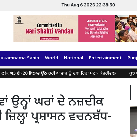
Thu Aug 6 2026 22:38:50
Hukamnama Sahib
World
National
Entertainment
Punj
ਈ-20 ਖ਼ਿਲਾਫ਼ ਉੱਠ ਰਹੀ ਆਵਾਜ਼ ਨੂੰ ਦਬਾ ਰਿਹਾ ਮੇਟਾ- ਕੇਜਰੀਵਾਲ
ਕੁਝ ਸੋਸ਼ਲ ਮੀਡੀ
ਾਵਾਂ ਉਨ੍ਹਾਂ ਘਰਾਂ ਦੇ ਨਜ਼ਦੀਕ
ਿਲ੍ਹਾ ਪ੍ਰਸ਼ਾਸਨ ਵਚਨਬੱਧ-