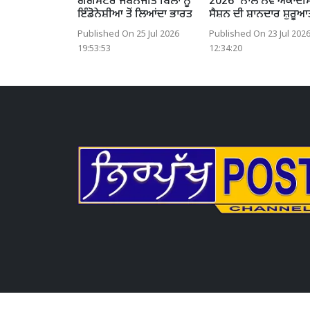
ਗੈਂਗਸਟਰ ਜੋਬਨਜੀਤ ਬਿੱਲਾ ਨੂੰ
2026' ਨਾਲ ਨਵੇਂ ਅਕਾਦਮ
ਇੰਡੋਨੇਸ਼ੀਆ ਤੋਂ ਲਿਆਂਦਾ ਭਾਰਤ
ਸੈਸ਼ਨ ਦੀ ਸ਼ਾਨਦਾਰ ਸ਼ੁਰੂਆ
Published On 25 Jul 2026
Published On 23 Jul 202
19:53:53
12:34:20