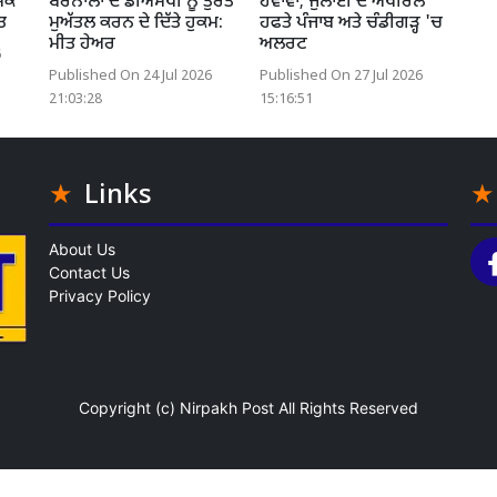
ਿਕ
ਬਰਨਾਲਾ ਦੇ ਡੀਐਸਪੀ ਨੂੰ ਤੁਰੰਤ
ਹਵਾਵਾਂ; ਜੁਲਾਈ ਦੇ ਅਖੀਰਲੇ
ਤ
ਮੁਅੱਤਲ ਕਰਨ ਦੇ ਦਿੱਤੇ ਹੁਕਮ:
ਹਫਤੇ ਪੰਜਾਬ ਅਤੇ ਚੰਡੀਗੜ੍ਹ 'ਚ
ਮੀਤ ਹੇਅਰ
ਅਲਰਟ
6
Published On 24 Jul 2026
Published On 27 Jul 2026
21:03:28
15:16:51
Links
About Us
Contact Us
Privacy Policy
Copyright (c)
Nirpakh Post
All Rights Reserved