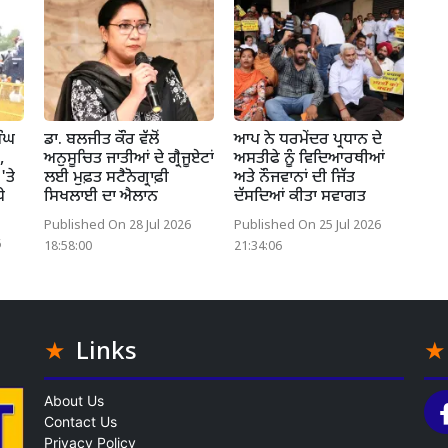
ਿੰਘ
ਡਾ. ਬਲਜੀਤ ਕੌਰ ਵੱਲੋਂ
ਆਪ ਨੇ ਧਰਮੇਂਦਰ ਪ੍ਰਧਾਨ ਦੇ
,
ਅਨੁਸੂਚਿਤ ਜਾਤੀਆਂ ਦੇ ਗ੍ਰੈਜੂਏਟਾਂ
ਅਸਤੀਫੇ ਨੂੰ ਵਿਦਿਆਰਥੀਆਂ
'ਤੇ
ਲਈ ਮੁਫ਼ਤ ਸਟੈਨੋਗ੍ਰਾਫ਼ੀ
ਅਤੇ ਨੌਜਵਾਨਾਂ ਦੀ ਜਿੱਤ
ੇ
ਸਿਖਲਾਈ ਦਾ ਐਲਾਨ
ਦੱਸਦਿਆਂ ਕੀਤਾ ਸਵਾਗਤ
Published On 28 Jul 2026
Published On 25 Jul 2026
6
18:58:00
21:34:06
Links
About Us
Contact Us
Privacy Policy