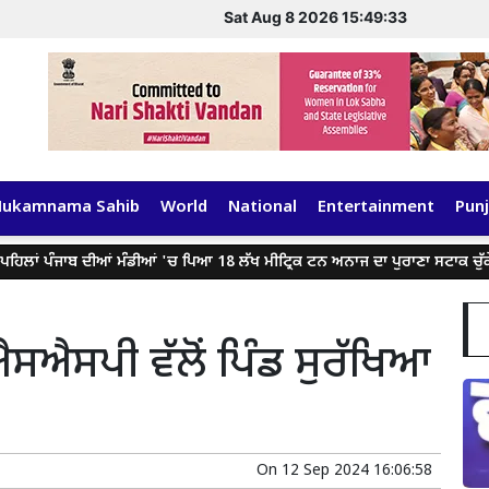
Sat Aug 8 2026 15:49:33
Hukamnama Sahib
World
National
Entertainment
Punj
ਾਂ ਪੰਜਾਬ ਦੀਆਂ ਮੰਡੀਆਂ 'ਚ ਪਿਆ 18 ਲੱਖ ਮੀਟ੍ਰਿਕ ਟਨ ਅਨਾਜ ਦਾ ਪੁਰਾਣਾ ਸਟਾਕ ਚੁੱਕੇਗੀ: ਮ
ਸਐਸਪੀ ਵੱਲੋਂ ਪਿੰਡ ਸੁਰੱਖਿਆ
On
12 Sep 2024 16:06:58