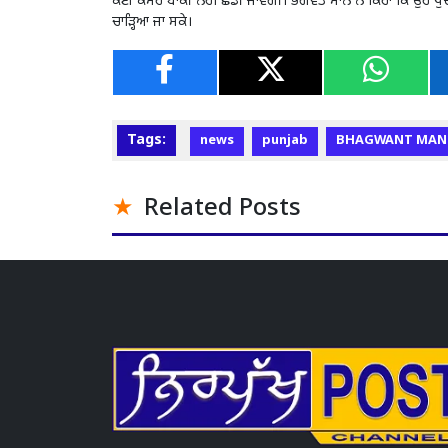
ਕੋਈ ਕਸਰ ਬਾਕੀ ਨਹੀਂ ਛੱਡੀ ਜਾਵੇਗੀ। ਭਗਵੰਤ ਮਾਨ ਨੇ ਕਿਹਾ ਕਿ ਉਹ ਖੁਦ ਵੀ 
ਚਾੜ੍ਹਿਆ ਜਾ ਸਕੇ।
Tags:
news
punjab
BHAGWANT MAN
Related Posts