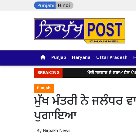
Punjab
Haryana
Uttar Pradesh
BREAKING
ਮੋਦੀ ਸਰਕਾਰ ਦੇ ਦਬਾਅ ਹੇਠ ਪੇਪਰ ਲੀ
Punjab
ਮੁੱਖ ਮੰਤਰੀ ਨੇ ਜਲੰਧਰ 
ਪੁਗਾਇਆ
By
Nirpakh News