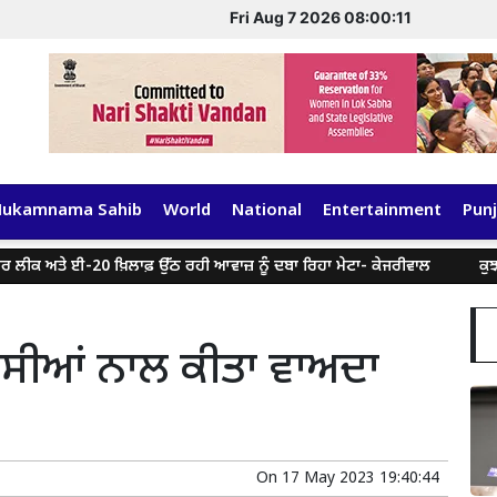
Fri Aug 7 2026 08:00:12
Hukamnama Sahib
World
National
Entertainment
Punj
ਕ ਅਤੇ ਈ-20 ਖ਼ਿਲਾਫ਼ ਉੱਠ ਰਹੀ ਆਵਾਜ਼ ਨੂੰ ਦਬਾ ਰਿਹਾ ਮੇਟਾ- ਕੇਜਰੀਵਾਲ
ਕੁਝ ਸੋਸ਼
ਵਾਸੀਆਂ ਨਾਲ ਕੀਤਾ ਵਾਅਦਾ
On
17 May 2023 19:40:44