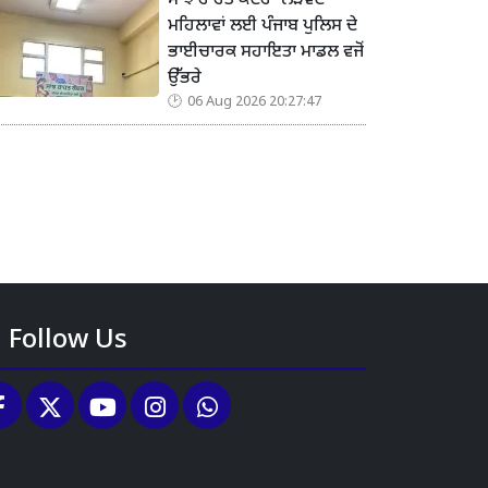
ਸਾਂਝ ਰਾਹਤ ਕੇਂਦਰ’ ਲੋੜਵੰਦ
ਮਹਿਲਾਵਾਂ ਲਈ ਪੰਜਾਬ ਪੁਲਿਸ ਦੇ
ਭਾਈਚਾਰਕ ਸਹਾਇਤਾ ਮਾਡਲ ਵਜੋਂ
ਉੱਭਰੇ
06 Aug 2026 20:27:47
Follow Us