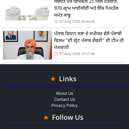
ਸਬੰਧਤ ਪੰਜ ਵਿਅਕਤੀ 21 ਕਿਲੋ ਹੈਰੋਇਨ,
970 ਗ੍ਰਾਮ ਆਈਸੀਈ ਅਤੇ ਇੱਕ ਪਿਸਤੌਲ
ਸਮੇਤ ਕਾਬੂ
07 Aug 2026 20:44:06
ਪੰਜਾਬ ਵਿਧਾਨ ਸਭਾ ਦੇ ਸਪੀਕਰ ਵੱਲੋਂ ਪੰਜਾਬੀ
ਫਿਲਮ "ਦੀ ਗ੍ਰੇਟ ਪੰਜਾਬ ਰੌਬਰੀ" ਦੀ ਟੀਮ ਦੀ
ਮੇਜ਼ਬਾਨੀ
07 Aug 2026 19:17:46
Links
About Us
Contact Us
Privacy Policy
Follow Us