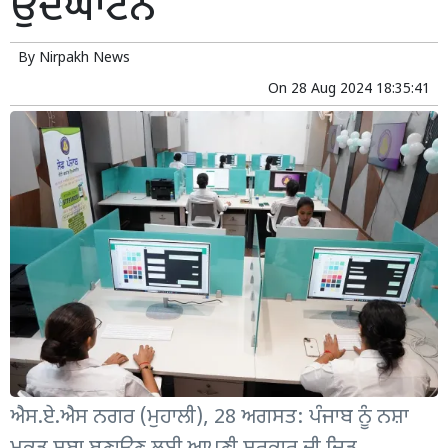
ਉਦਘਾਟਨ
By
Nirpakh News
On
28 Aug 2024 18:35:41
ਐਸ.ਏ.ਐਸ ਨਗਰ (ਮੁਹਾਲੀ), 28 ਅਗਸਤ: ਪੰਜਾਬ ਨੂੰ ਨਸ਼ਾ