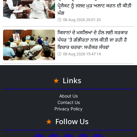
ਪ੍ਰੋਜੈਕਟ ਨੂੰ ਜਲਦ ਮੁੜ ਅਲਾਟ ਕਰਨ ਦੀ ਕੀਤੀ
ਮੰਗ
08 Aug 2026 20:01:20
ਕਿਸਾਨਾਂ ਦੇ ਮਸਲਿਆਂ ਦੇ ਹੱਲ ਲਈ ਸਰਕਾਰ
ਪੱਧਰ ’ਤੇ ਗੰਭੀਰਤਾ ਨਾਲ ਕੀਤੀ ਜਾ ਰਹੀ ਹੈ
ਵਿਚਾਰ ਚਰਚਾ: ਸਪੀਕਰ ਸੰਧਵਾਂ
08 Aug 2026 19:47:14
Links
About Us
Contact Us
Privacy Policy
Follow Us