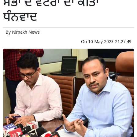
ਸਭਾ ਦੇ ਵੋਟਰਾਂ ਦਾ ਕੀਤਾ
ਧੰਨਵਾਦ
By
Nirpakh News
On
10 May 2023 21:27:49