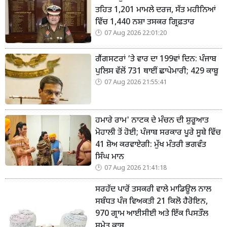
ਤਹਿਤ 1,201 ਮਾਮਲੇ ਦਰਜ, ਸੱਤ ਮਹੀਨਿਆਂ
ਵਿੱਚ 1,440 ਨਸ਼ਾ ਤਸਕਰ ਗ੍ਰਿਫ਼ਤਾਰ
07 Aug 2026 22:01:20
ਗੈਂਗਸਟਰਾਂ ‘ਤੇ ਵਾਰ ਦਾ 199ਵਾਂ ਦਿਨ: ਪੰਜਾਬ
ਪੁਲਿਸ ਵੱਲੋਂ 731 ਥਾਈਂ ਛਾਪੇਮਾਰੀ; 429 ਕਾਬੂ
07 Aug 2026 21:55:41
ਹਮਾਰੇ ਰਾਮ' ਨਾਟਕ ਦੇ ਮੰਚਨ ਦੀ ਸ਼ੁਰੂਆਤ
ਮੋਹਾਲੀ ਤੋਂ ਹੋਈ; ਪੰਜਾਬ ਸਰਕਾਰ ਪੂਰੇ ਸੂਬੇ ਵਿੱਚ
41 ਸ਼ੋਅ ਕਰਵਾਏਗੀ: ਮੁੱਖ ਮੰਤਰੀ ਭਗਵੰਤ
ਸਿੰਘ ਮਾਨ
07 Aug 2026 21:41:18
ਸਰਹੱਦ ਪਾਰੋਂ ਤਸਕਰੀ ਵਾਲੇ ਮਾਡਿਊਲ ਨਾਲ
ਸਬੰਧਤ ਪੰਜ ਵਿਅਕਤੀ 21 ਕਿਲੋ ਹੈਰੋਇਨ,
970 ਗ੍ਰਾਮ ਆਈਸੀਈ ਅਤੇ ਇੱਕ ਪਿਸਤੌਲ
ਸਮੇਤ ਕਾਬੂ