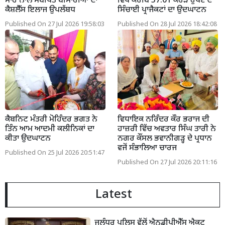
ਸਾਹ ਨਾਲ ਸਬੰਧਿਤ ਬੀਮਾਰੀਆਂ ਦਾ
ਵਿਖੇ ਕਰੀਬ 57.01 ਕਰੋੜ ਰੁਪਏ ਦੇ
ਕੈਸ਼ਲੈੱਸ ਇਲਾਜ ਉਪਲੱਬਧ
ਸਿੰਚਾਈ ਪ੍ਰਾਜੈਕਟਾਂ ਦਾ ਉਦਘਾਟਨ
Published On 27 Jul 2026 19:58:03
Published On 28 Jul 2026 18:42:08
ਕੈਬਨਿਟ ਮੰਤਰੀ ਮੋਹਿੰਦਰ ਭਗਤ ਨੇ
ਵਿਧਾਇਕ ਨਰਿੰਦਰ ਕੌਰ ਭਰਾਜ ਦੀ
ਤਿੰਨ ਆਮ ਆਦਮੀ ਕਲੀਨਿਕਾਂ ਦਾ
ਹਾਜ਼ਰੀ ਵਿੱਚ ਅਵਤਾਰ ਸਿੰਘ ਤਾਰੀ ਨੇ
ਕੀਤਾ ਉਦਘਾਟਨ
ਨਗਰ ਕੌਂਸਲ ਭਵਾਨੀਗੜ੍ਹ ਦੇ ਪ੍ਰਧਾਨ
ਵਜੋਂ ਸੰਭਾਲਿਆ ਚਾਰਜ
Published On 25 Jul 2026 20:51:47
Published On 27 Jul 2026 20:11:16
Latest
ਜਲੰਧਰ ਪੁਲਿਸ ਵੱਲੋਂ ਐਨਡੀਪੀਐੱਸ ਐਕਟ