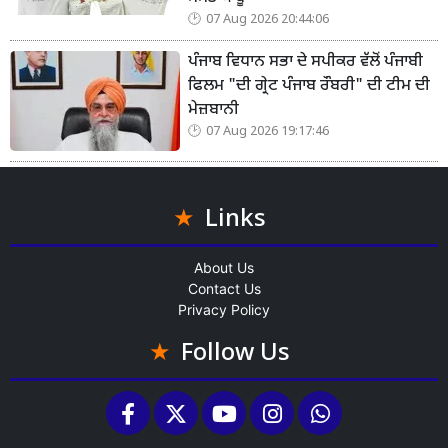
07 Aug 2026 20:44:06
ਪੰਜਾਬ ਵਿਧਾਨ ਸਭਾ ਦੇ ਸਪੀਕਰ ਵੱਲੋਂ ਪੰਜਾਬੀ
ਫਿਲਮ "ਦੀ ਗ੍ਰੇਟ ਪੰਜਾਬ ਰੌਬਰੀ" ਦੀ ਟੀਮ ਦੀ
ਮੇਜ਼ਬਾਨੀ
07 Aug 2026 19:17:46
Links
About Us
Contact Us
Privacy Policy
Follow Us