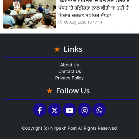
ਕਿਸਾਨਾਂ ਦੇ ਮਸਲਿਆਂ ਦੇ ਹੱਲ ਲਈ ਸਰਕਾਰ
ਪੱਧਰ ’ਤੇ ਗੰਭੀਰਤਾ ਨਾਲ ਕੀਤੀ ਜਾ ਰਹੀ ਹੈ
ਵਿਚਾਰ ਚਰਚਾ: ਸਪੀਕਰ ਸੰਧਵਾਂ
08 Aug 2026 19:47:14
Links
About Us
Contact Us
Privacy Policy
Follow Us
Copyright (c)
Nirpakh Post
All Rights Reserved