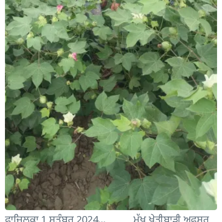
ਫਾਜ਼ਿਲਕਾ 1 ਸਤੰਬਰ 2024… ਮੁੱਖ ਖੇਤੀਬਾੜੀ ਅਫਸਰ