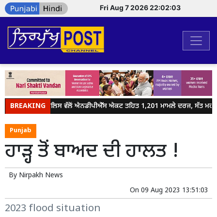
Fri Aug 7 2026 22:02:03
BREAKING
ਜਲੰਧਰ ਪੁਲਿਸ ਵੱਲੋਂ ਐਨਡੀਪੀਐੱਸ ਐਕਟ ਤਹਿਤ 1,201 ਮਾਮਲੇ ਦਰਜ, ਸੱਤ ਮਹੀਨਿਆ
Punjab
ਹਾੜ੍ਹ ਤੋਂ ਬਾਅਦ ਦੀ ਹਾਲਤ !
By
Nirpakh News
On
09 Aug 2023 13:51:03
2023 flood situation