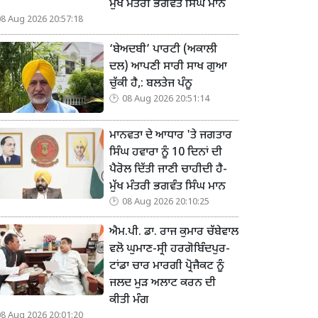
ਮੁੱਖ ਮੰਤਰੀ ਭਗਵੰਤ ਸਿੰਘ ਮਾਨ
08 Aug 2026 20:57:18
‘ਬੇਅਦਬੀ’ ਪਾਰਟੀ (ਅਕਾਲੀ
ਦਲ) ਆਪਣੀ ਸਾਰੀ ਸਾਖ ਗੁਆ
ਚੁੱਕੀ ਹੈ,: ਬਲਤੇਜ ਪੰਨੂ
08 Aug 2026 20:51:14
ਮਾਨਵਤਾ ਦੇ ਆਧਾਰ 'ਤੇ ਜਗਤਾਰ
ਸਿੰਘ ਹਵਾਰਾ ਨੂੰ 10 ਦਿਨਾਂ ਦੀ
ਪੈਰੋਲ ਦਿੱਤੀ ਜਾਣੀ ਚਾਹੀਦੀ ਹੈ-
ਮੁੱਖ ਮੰਤਰੀ ਭਗਵੰਤ ਸਿੰਘ ਮਾਨ
08 Aug 2026 20:10:25
ਐਮ.ਪੀ. ਡਾ. ਰਾਜ ਕੁਮਾਰ ਚੱਬੇਵਾਲ
ਵਲੋ ਘੁਮਾਣ-ਸ੍ਰੀ ਹਰਗੋਬਿੰਦਪੁਰ-
ਟਾਂਡਾ ਚਾਰ ਮਾਰਗੀ ਪ੍ਰੋਜੈਕਟ ਨੂੰ
ਜਲਦ ਮੁੜ ਅਲਾਟ ਕਰਨ ਦੀ
ਕੀਤੀ ਮੰਗ
08 Aug 2026 20:01:20