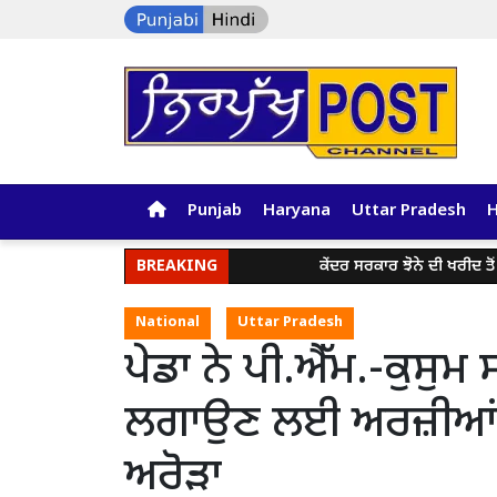
Punjab
Haryana
Uttar Pradesh
BREAKING
ਕੇਂਦਰ ਸਰਕਾਰ ਝੋਨੇ ਦੀ ਖਰੀਦ ਤੋਂ ਪਹ
National
Uttar Pradesh
ਪੇਡਾ ਨੇ ਪੀ.ਐੱਮ.-ਕੁਸੁ
ਲਗਾਉਣ ਲਈ ਅਰਜ਼ੀਆਂ ਦ
ਅਰੋੜਾ