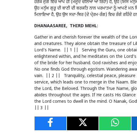
ਹਰੇਕ ਜੁਗ ਵਿਚ ਆਪ ਹੀ (ਮੌਜੂਦ ਚਲਿਆ ਆ ਰਿਹਾ) ਹੈ, ਉਹ (ਜਿਸ ਮਨੁੱਖ ਉ
ਉਹ ਮਨੁੱਖ ਗੁਰੂ ਦੀ ਬਾਣੀ ਦੀ ਬਰਕਤਿ ਨਾਲ ਪਰਮਾਤਮਾ ਨੂੰ ਆਪਣੇ ਮਨ ਵਿਚ ਵਸ
ਮਿਲਾਇਆ ਹੈ, ਉਹ ਉਸ ਸਦਾ-ਥਿਰ (ਦੇ ਪੇ੍ਰਮ-ਰੰਗ) ਵਿਚ ਰੰਗੇ ਰਹਿੰਦੇ ਹ
DHANAASAREE, THIRD MEHL:
Gather in and cherish forever the wealth of the Lor
and creatures. They alone obtain the treasure of L
Lord’s Name. || 1 || Serving the Guru, one obtain
enlightened within, and he meditates on the Lord’
of the bride for her husband. God ravishes and enjo
No one finds God through egotism. Wandering away f
vain. || 2 || Tranquility, celestial peace, pleasur
service, which leads one to merge in the Naam. Bl
the Lord, the Beloved. Through the True Name, glo
abides throughout the ages. If He casts His Glanc
the Lord comes to dwell in the mind. O Nanak, God
|| 3 ||