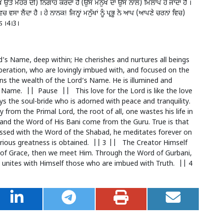
ੱਤੇ ਮੇਹਰ ਦੀ) ਨਿਗਾਹ ਕਰਦਾ ਹੈ (ਉਸ ਮਨੁੱਖ ਦਾ ਉਸ ਨਾਲ) ਮਿਲਾਪ ਹੋ ਜਾਂਦਾ ਹੈ ।
ਾ ਲੈਂਦਾ ਹੈ । ਹੇ ਨਾਨਕ! ਜਿਨ੍ਹਾਂ ਮਨੁੱਖਾਂ ਨੂੰ ਪ੍ਰਭੂ ਨੇ ਆਪ (ਆਪਣੇ ਚਰਨਾਂ ਵਿਚ)
ਨ ।4।3।
d’s Name, deep within; He cherishes and nurtures all beings
iberation, who are lovingly imbued with, and focused on the
s the wealth of the Lord’s Name. He is illumined and
s Name. || Pause || This love for the Lord is like the love
ys the soul-bride who is adorned with peace and tranquility.
rom the Primal Lord, the root of all, one wastes his life in
e and the Word of His Bani come from the Guru. True is that
essed with the Word of the Shabad, he meditates forever on
rious greatness is obtained. || 3 || The Creator Himself
e of Grace, then we meet Him. Through the Word of Gurbani,
 unites with Himself those who are imbued with Truth. || 4