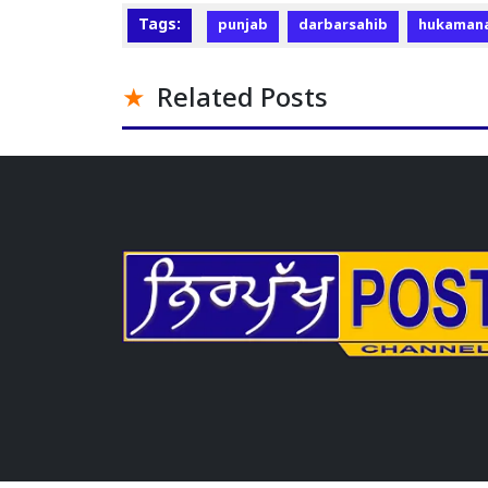
Tags:
punjab
darbarsahib
hukaman
Related Posts