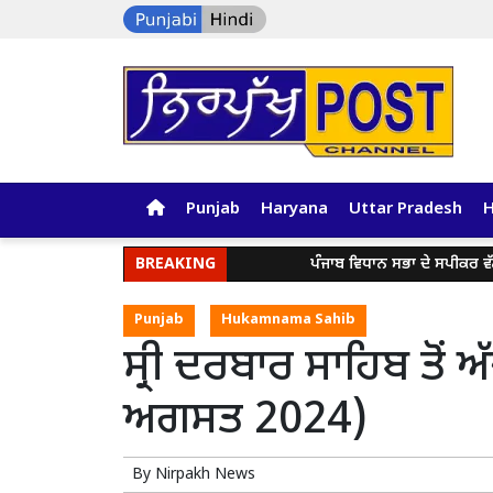
Punjab
Haryana
Uttar Pradesh
BREAKING
ਪੰਜਾਬ ਵਿਧਾਨ ਸਭਾ ਦੇ ਸਪੀਕਰ ਵੱਲੋਂ ਪੰਜਾ
Punjab
Hukamnama Sahib
ਸ੍ਰੀ ਦਰਬਾਰ ਸਾਹਿਬ ਤੋਂ 
ਅਗਸਤ 2024)
By
Nirpakh News