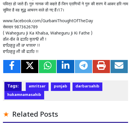
पवित्र हो जाते हैं। गुरु नानक जी कहते हैं-जिन प्राणियों ने गुरु की शरण में आकर हरि-नाम
सुमिरा है वह शुद्ध आचरन वाले हो गए हैं।17।
www.facebook.com/GurbaniThoughtOfTheDay
सेवादार 9873626789
( Waheguru Ji Ka Khalsa, Waheguru Ji Ki Fathe )
ਗੱਜ-ਵੱਜ ਕੇ ਫਤਹਿ ਬੁਲਾਓ ਜੀ !
ਵਾਹਿਗੁਰੂ ਜੀ ਕਾ ਖਾਲਸਾ !!
ਵਾਹਿਗੁਰੂ ਜੀ ਕੀ ਫਤਹਿ !!
Tags:
amritsar
punjab
darbarsahib
hukamnamasahib
Related Posts