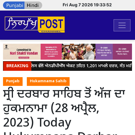
Fri Aug 7 2026 19:33:52
BREAKING
ਜਲੰਧਰ ਪੁਲਿਸ ਵੱਲੋਂ ਐਨਡੀਪੀਐੱਸ ਐਕਟ ਤਹਿਤ 1,201 ਮਾਮਲੇ ਦਰਜ, ਸੱਤ ਮਹੀਨਿਆਂ
Punjab
Hukamnama Sahib
ਸ੍ਰੀ ਦਰਬਾਰ ਸਾਹਿਬ ਤੋਂ ਅੱਜ ਦਾ
ਹੁਕਮਨਾਮਾ (28 ਅਪ੍ਰੈਲ,
2023) Today