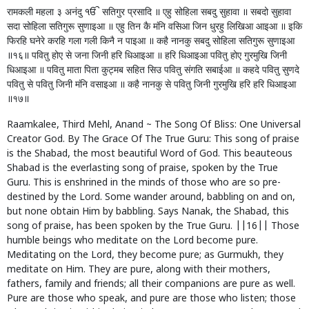
रामकली महला ३ अनंदु ੴ सतिगुर प्रसादि ॥ एहु सोहिला सबदु सुहावा ॥ सबदो सुहावा
सदा सोहिला सतिगुरू सुणाइआ ॥ एहु तिन कै मंनि वसिआ जिन धुरहु लिखिआ आइआ ॥ इकि
फिरहि घनेरे करहि गला गली किनै न पाइआ ॥ कहै नानकु सबदु सोहिला सतिगुरू सुणाइआ
॥१६॥ पवितु होए से जना जिनी हरि धिआइआ ॥ हरि धिआइआ पवितु होए गुरमुखि जिनी
धिआइआ ॥ पवितु माता पिता कुट्मब सहित सिउ पवितु संगति सबाईआ ॥ कहदे पवितु सुणदे
पवितु से पवितु जिनी मंनि वसाइआ ॥ कहै नानकु से पवितु जिनी गुरमुखि हरि हरि धिआइआ
॥१७॥
Raamkalee, Third Mehl, Anand ~ The Song Of Bliss: One Universal
Creator God. By The Grace Of The True Guru: This song of praise
is the Shabad, the most beautiful Word of God. This beauteous
Shabad is the everlasting song of praise, spoken by the True
Guru. This is enshrined in the minds of those who are so pre-
destined by the Lord. Some wander around, babbling on and on,
but none obtain Him by babbling. Says Nanak, the Shabad, this
song of praise, has been spoken by the True Guru. ||16|| Those
humble beings who meditate on the Lord become pure.
Meditating on the Lord, they become pure; as Gurmukh, they
meditate on Him. They are pure, along with their mothers,
fathers, family and friends; all their companions are pure as well.
Pure are those who speak, and pure are those who listen; those