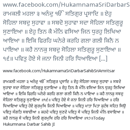
www.facebook.com/HukamnamaSriDarbarSa
ਰਾਮਕਲੀ ਮਹਲਾ ੩ ਅਨੰਦੁ ੴ ਸਤਿਗੁਰ ਪ੍ਰਸਾਦਿ ॥ ਏਹੁ
ਸੋਹਿਲਾ ਸਬਦੁ ਸੁਹਾਵਾ ॥ ਸਬਦੋ ਸੁਹਾਵਾ ਸਦਾ ਸੋਹਿਲਾ ਸਤਿਗੁਰੂ
ਸੁਣਾਇਆ ॥ ਏਹੁ ਤਿਨ ਕੈ ਮੰਨਿ ਵਸਿਆ ਜਿਨ ਧੁਰਹੁ ਲਿਖਿਆ
ਆਇਆ ॥ ਇਕਿ ਫਿਰਹਿ ਘਨੇਰੇ ਕਰਹਿ ਗਲਾ ਗਲੀ ਕਿਨੈ ਨ
ਪਾਇਆ ॥ ਕਹੈ ਨਾਨਕੁ ਸਬਦੁ ਸੋਹਿਲਾ ਸਤਿਗੁਰੂ ਸੁਣਾਇਆ ॥
੧੬॥ ਪਵਿਤੁ ਹੋਏ ਸੇ ਜਨਾ ਜਿਨੀ ਹਰਿ ਧਿਆਇਆ […]
www.facebook.com/HukamnamaSriDarbarSahibSriAmritsar
ਰਾਮਕਲੀ ਮਹਲਾ ੩ ਅਨੰਦੁ ੴ ਸਤਿਗੁਰ ਪ੍ਰਸਾਦਿ ॥ ਏਹੁ ਸੋਹਿਲਾ ਸਬਦੁ ਸੁਹਾਵਾ ॥ ਸਬਦੋ
ਸੁਹਾਵਾ ਸਦਾ ਸੋਹਿਲਾ ਸਤਿਗੁਰੂ ਸੁਣਾਇਆ ॥ ਏਹੁ ਤਿਨ ਕੈ ਮੰਨਿ ਵਸਿਆ ਜਿਨ ਧੁਰਹੁ ਲਿਖਿਆ
ਆਇਆ ॥ ਇਕਿ ਫਿਰਹਿ ਘਨੇਰੇ ਕਰਹਿ ਗਲਾ ਗਲੀ ਕਿਨੈ ਨ ਪਾਇਆ ॥ ਕਹੈ ਨਾਨਕੁ ਸਬਦੁ
ਸੋਹਿਲਾ ਸਤਿਗੁਰੂ ਸੁਣਾਇਆ ॥੧੬॥ ਪਵਿਤੁ ਹੋਏ ਸੇ ਜਨਾ ਜਿਨੀ ਹਰਿ ਧਿਆਇਆ ॥ ਹਰਿ
ਧਿਆਇਆ ਪਵਿਤੁ ਹੋਏ ਗੁਰਮੁਖਿ ਜਿਨੀ ਧਿਆਇਆ ॥ ਪਵਿਤੁ ਮਾਤਾ ਪਿਤਾ ਕੁਟੰਬ ਸਹਿਤ ਸਿਉ
ਪਵਿਤੁ ਸੰਗਤਿ ਸਬਾਈਆ ॥ ਕਹਦੇ ਪਵਿਤੁ ਸੁਣਦੇ ਪਵਿਤੁ ਸੇ ਪਵਿਤੁ ਜਿਨੀ ਮੰਨਿ ਵਸਾਇਆ ॥
ਕਹੈ ਨਾਨਕੁ ਸੇ ਪਵਿਤੁ ਜਿਨੀ ਗੁਰਮੁਖਿ ਹਰਿ ਹਰਿ ਧਿਆਇਆ ॥੧੭॥Today
Hukumnana Darbar Sahib JI