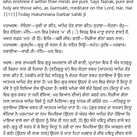
who enshrine it within their minds are pure. Says Nanak, pure and
holy are those who, as Gurmukh, meditate on the Lord, Har, Har.
||17||Today Hukumnana Darbar Sahib JI
ਪਦਅਰਥ:- ਸੋਹਿਲਾ—ਖ਼ੁਸ਼ੀ ਦਾ ਗੀਤ, ਆਨੰਦ ਦੇਣ ਵਾਲਾ ਗੀਤ। ਸੁਹਾਵਾ—ਸੋਹਣਾ। ਏਹੁ—
ਇਹ ਸੋਹਿਲਾ। ਮੰਨਿ—ਮਨ ਵਿਚ {ਅੱਖਰ ‘ਮ’ ਦੀ (ੰ) ਸਿਰਫ਼ ਇਕ ਮਾਤ੍ਰਾ ਵਧਾਣ ਵਾਸਤੇ ਹੈ,
ਅਸਲ ਲਫ਼ਜ਼ ‘ਮਨ’ ਹੀ ਹੈ}। ਇਕਿ—ਕਈ ਜੀਵ। ਗਲੀ—ਨਿਰੀਆਂ ਗੱਲਾਂ ਕਰਨ ਨਾਲ।
ਪਦਅਰਥ:- ਗੁਰਮੁਖਿ—ਗੁਰੂ ਦੀ ਸਰਨ ਪੈ ਕੇ। ਸਹਿਤ ਸਿਉ—ਸਮੇਤ। ਕੁਟੰਬ—ਪਰਵਾਰ।
ਸਬਾਈਆ—ਸਾਰੀ ਹੀ। ਮੰਨਿ—ਮਨ ਵਿਚ।
ਅਰਥ:- ਰਾਗ ਰਾਮਕਲੀ ਵਿਚ ਗੁਰੂ ਅਮਰਦਾਸ ਜੀ ਦੀ ਬਾਣੀ, ਪ੍ਰਮਾਤਮਾ ਇਕ ਹੈ ਔਰ ਸਤਗੁਰੂ
ਦੀ ਕਿਰਪਾ ਨਾਲ ਹੀ ਮਿਲਦਾ ਹੈ। (ਸਤਿਗੁਰੂ ਦਾ) ਇਹ ਸੋਹਣਾ ਸ਼ਬਦ (ਆਤਮਕ) ਆਨੰਦ ਦੇਣ
ਵਾਲਾ ਗੀਤ ਹੈ, (ਯਕੀਨ ਜਾਣੋ ਕਿ) ਸਤਿਗੁਰੂ ਨੇ ਜੇਹੜਾ ਸੋਹਣਾ ਸ਼ਬਦ ਸੁਣਾਇਆ ਹੈ ਉਹ ਸਦਾ
ਆਤਮਕ ਆਨੰਦ ਦੇਣ ਵਾਲਾ ਹੈ। ਪਰ ਇਹ ਗੁਰ-ਸ਼ਬਦ ਉਹਨਾਂ ਦੇ ਮਨ ਵਿਚ ਵੱਸਦਾ ਹੈ ਜਿਨ੍ਹਾਂ ਦੇ
ਮੱਥੇ ਤੇ ਧੁਰੋਂ ਲਿਖਿਆ ਲੇਖ ਉੱਘੜਦਾ ਹੈ। ਬਥੇਰੇ ਅਨੇਕਾਂ ਐਸੇ ਬੰਦੇ ਫਿਰਦੇ ਹਨ (ਜਿਨ੍ਹਾਂ ਦੇ ਮਨ
ਵਿਚ ਗੁਰ-ਸ਼ਬਦ ਤਾਂ ਨਹੀਂ ਵੱਸਿਆ, ਪਰ ਗਿਆਨ ਦੀਆਂ) ਗੱਲਾਂ ਕਰਦੇ ਹਨ। ਨਿਰੀਆਂ ਗੱਲਾਂ
ਨਾਲ ਆਤਮਕ ਆਨੰਦ ਕਿਸੇ ਨੂੰ ਨਹੀਂ ਮਿਲਿਆ। ਗੁਰੂ ਨਾਨਕ ਜੀ ਕਹਿੰਦੇ ਹਨ —ਸਤਿਗੁਰੂ ਦਾ
ਸੁਣਾਇਆ ਹੋਇਆ ਸ਼ਬਦ ਹੀ ਆਤਮਕ ਆਨੰਦ-ਦਾਤਾ ਹੈ। 16। (ਗੁਰ ਸ਼ਬਦ ਦਾ ਸਦਕਾ) ਜਿਨ੍ਹਾਂ
ਬੰਦਿਆਂ ਨੇ ਪਰਮਾਤਮਾ ਦਾ ਨਾਮ ਸਿਮਰਿਆ (ਉਹਨਾਂ ਦੇ ਅੰਦਰ ਐਸਾ ਆਨੰਦ ਪੈਦਾ ਹੋਇਆ ਕਿ
ਮਾਇਆ ਵਾਲੇ ਰਸਾਂ ਦੀ ਉਹਨਾਂ ਨੂੰ ਖਿੱਚ ਹੀ ਨਾਹ ਰਹੀ, ਤੇ) ਉਹ ਬੰਦੇ ਪਵਿਤ੍ਰ ਜੀਵਨ ਵਾਲੇ ਬਣ
ਗਏ। ਗੁਰੂ ਦੀ ਸਰਨ ਪੈ ਕੇ ਜਿਨ੍ਹਾਂ ਜਿਨ੍ਹਾਂ ਨੇ ਹਰੀ ਦਾ ਨਾਮ ਸਿਮਰਿਆ ਉਹ ਸੁੱਧ ਆਚਰਨ ਵਾਲੇ
ਹੋ ਗਏ! (ਉਹਨਾਂ ਦੀ ਲਾਗ ਨਾਲ) ਉਹਨਾਂ ਦੇ ਮਾਤਾ ਪਿਤਾ ਪਰਵਾਰ ਦੇ ਜੀਵ ਪਵਿਤ੍ਰ ਜੀਵਨ ਵਾਲੇ