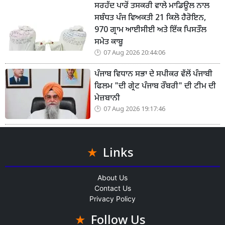
ਸਰਹੱਦ ਪਾਰੋਂ ਤਸਕਰੀ ਵਾਲੇ ਮਾਡਿਊਲ ਨਾਲ
ਸਬੰਧਤ ਪੰਜ ਵਿਅਕਤੀ 21 ਕਿਲੋ ਹੈਰੋਇਨ,
970 ਗ੍ਰਾਮ ਆਈਸੀਈ ਅਤੇ ਇੱਕ ਪਿਸਤੌਲ
ਸਮੇਤ ਕਾਬੂ
07 Aug 2026 20:44:06
ਪੰਜਾਬ ਵਿਧਾਨ ਸਭਾ ਦੇ ਸਪੀਕਰ ਵੱਲੋਂ ਪੰਜਾਬੀ
ਫਿਲਮ "ਦੀ ਗ੍ਰੇਟ ਪੰਜਾਬ ਰੌਬਰੀ" ਦੀ ਟੀਮ ਦੀ
ਮੇਜ਼ਬਾਨੀ
07 Aug 2026 19:17:46
Links
About Us
Contact Us
Privacy Policy
Follow Us