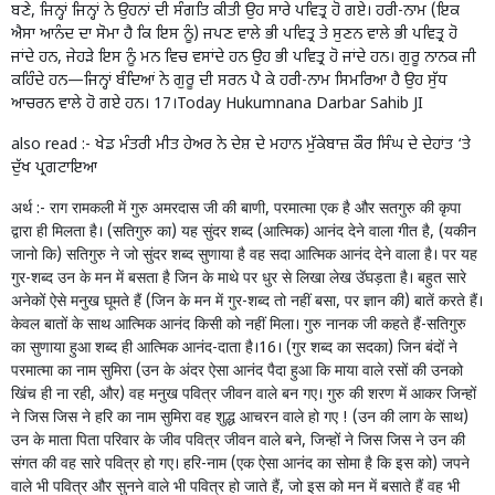
ਬਣੇ, ਜਿਨ੍ਹਾਂ ਜਿਨ੍ਹਾਂ ਨੇ ਉਹਨਾਂ ਦੀ ਸੰਗਤਿ ਕੀਤੀ ਉਹ ਸਾਰੇ ਪਵਿਤ੍ਰ ਹੋ ਗਏ। ਹਰੀ-ਨਾਮ (ਇਕ
ਐਸਾ ਆਨੰਦ ਦਾ ਸੋਮਾ ਹੈ ਕਿ ਇਸ ਨੂੰ) ਜਪਣ ਵਾਲੇ ਭੀ ਪਵਿਤ੍ਰ ਤੇ ਸੁਣਨ ਵਾਲੇ ਭੀ ਪਵਿਤ੍ਰ ਹੋ
ਜਾਂਦੇ ਹਨ, ਜੇਹੜੇ ਇਸ ਨੂੰ ਮਨ ਵਿਚ ਵਸਾਂਦੇ ਹਨ ਉਹ ਭੀ ਪਵਿਤ੍ਰ ਹੋ ਜਾਂਦੇ ਹਨ। ਗੁਰੂ ਨਾਨਕ ਜੀ
ਕਹਿੰਦੇ ਹਨ—ਜਿਨ੍ਹਾਂ ਬੰਦਿਆਂ ਨੇ ਗੁਰੂ ਦੀ ਸਰਨ ਪੈ ਕੇ ਹਰੀ-ਨਾਮ ਸਿਮਰਿਆ ਹੈ ਉਹ ਸੁੱਧ
ਆਚਰਨ ਵਾਲੇ ਹੋ ਗਏ ਹਨ। 17।Today Hukumnana Darbar Sahib JI
also read :-
ਖੇਡ ਮੰਤਰੀ ਮੀਤ ਹੇਅਰ ਨੇ ਦੇਸ਼ ਦੇ ਮਹਾਨ ਮੁੱਕੇਬਾਜ਼ ਕੌਰ ਸਿੰਘ ਦੇ ਦੇਹਾਂਤ ‘ਤੇ
ਦੁੱਖ ਪ੍ਰਗਟਾਇਆ
अर्थ :- राग रामकली में गुरु अमरदास जी की बाणी, परमात्मा एक है और सतगुरु की कृपा
द्वारा ही मिलता है। (सतिगुरु का) यह सुंदर शब्द (आत्मिक) आनंद देने वाला गीत है, (यकीन
जानो कि) सतिगुरु ने जो सुंदर शब्द सुणाया है वह सदा आत्मिक आनंद देने वाला है। पर यह
गुर-शब्द उन के मन में बसता है जिन के माथे पर धुर से लिखा लेख उॅघड़ता है। बहुत सारे
अनेकों ऐसे मनुख घूमते हैं (जिन के मन में गुर-शब्द तो नहीं बसा, पर ज्ञान की) बातें करते हैं।
केवल बातों के साथ आत्मिक आनंद किसी को नहीं मिला। गुरु नानक जी कहते हैं-सतिगुरु
का सुणाया हुआ शब्द ही आत्मिक आनंद-दाता है।16। (गुर शब्द का सदका) जिन बंदों ने
परमात्मा का नाम सुमिरा (उन के अंदर ऐसा आनंद पैदा हुआ कि माया वाले रसों की उनको
खिंच ही ना रही, और) वह मनुख पवित्र जीवन वाले बन गए। गुरु की शरण में आकर जिन्हों
ने जिस जिस ने हरि का नाम सुमिरा वह शुद्ध आचरन वाले हो गए ! (उन की लाग के साथ)
उन के माता पिता परिवार के जीव पवित्र जीवन वाले बने, जिन्हों ने जिस जिस ने उन की
संगत की वह सारे पवित्र हो गए। हरि-नाम (एक ऐसा आनंद का सोमा है कि इस को) जपने
वाले भी पवित्र और सुनने वाले भी पवित्र हो जाते हैं, जो इस को मन में बसाते हैं वह भी