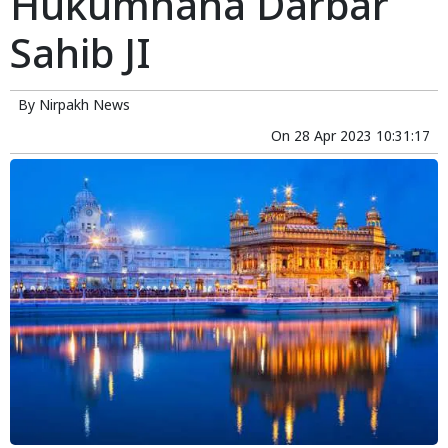
Hukumnana Darbar
Sahib JI
By
Nirpakh News
On
28 Apr 2023 10:31:17