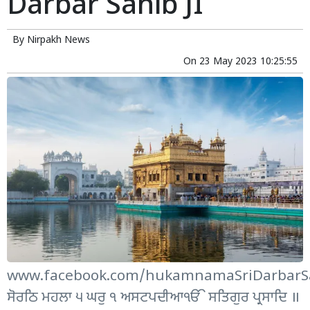
Darbar Sahib JI
By
Nirpakh News
On
23 May 2023 10:25:55
www.facebook.com/hukamnamaSriDarbarSa
ਸੋਰਠਿ ਮਹਲਾ ੫ ਘਰੁ ੧ ਅਸਟਪਦੀਆੴ ਸਤਿਗੁਰ ਪ੍ਰਸਾਦਿ ॥