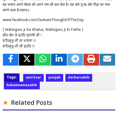
वह भगवन अपने सेवक को अपने नाम की दात देता है। वह सारे दुःख और पीड़ा का नास
करने वाला है॥रहाउ॥
www.facebook.com/GurbaniThoughtOfTheDay
( Waheguru Ji Ka Khalsa, Waheguru Ji Ki Fathe )
ਗੱਜ-ਵੱਜ ਕੇ ਫਤਹਿ ਬੁਲਾਓ ਜੀ !
ਵਾਹਿਗੁਰੂ ਜੀ ਕਾ ਖਾਲਸਾ !!
ਵਾਹਿਗੁਰੂ ਜੀ ਕੀ ਫਤਹਿ !!
Tags:
amritsar
punjab
darbarsahib
hukamnamasahib
Related Posts