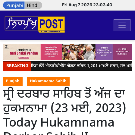
Fri Aug 7 2026 23:03:40
BREAKING
ਜਲੰਧਰ ਪੁਲਿਸ ਵੱਲੋਂ ਐਨਡੀਪੀਐੱਸ ਐਕਟ ਤਹਿਤ 1,201 ਮਾਮਲੇ ਦਰਜ, ਸੱਤ ਮਹੀਨਿਆਂ
Punjab
Hukamnama Sahib
ਸ੍ਰੀ ਦਰਬਾਰ ਸਾਹਿਬ ਤੋਂ ਅੱਜ ਦਾ
ਹੁਕਮਨਾਮਾ (23 ਮਈ, 2023)
Today Hukamnama