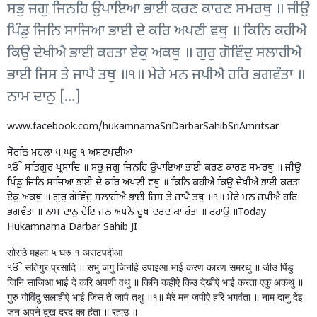
ਸਭੁ ਜਗੁ ਜਿਨਹਿ ਉਪਾਇਆ ਭਾਈ ਕਰਣ ਕਾਰਣ ਸਮਰਥੁ ॥ ਜੀਉ
ਪਿੰਡੁ ਜਿਨਿ ਸਾਜਿਆ ਭਾਈ ਦੇ ਕਰਿ ਅਪਣੀ ਵਥੁ ॥ ਕਿਨਿ ਕਹੀਐ
ਕਿਉ ਦੇਖੀਐ ਭਾਈ ਕਰਤਾ ਏਕੁ ਅਕਥੁ ॥ ਗੁਰੁ ਗੋਵਿੰਦੁ ਸਲਾਹੀਐ
ਭਾਈ ਜਿਸ ਤੇ ਜਾਪੈ ਤਥੁ ॥੧॥ ਮੇਰੇ ਮਨ ਜਪੀਐ ਹਰਿ ਭਗਵੰਤਾ ॥
ਨਾਮ ਦਾਨੁ […]
www.facebook.com/hukamnamaSriDarbarSahibSriAmritsar
ਸੋਰਠਿ ਮਹਲਾ ੫ ਘਰੁ ੧ ਅਸਟਪਦੀਆ
ੴ ਸਤਿਗੁਰ ਪ੍ਰਸਾਦਿ ॥ ਸਭੁ ਜਗੁ ਜਿਨਹਿ ਉਪਾਇਆ ਭਾਈ ਕਰਣ ਕਾਰਣ ਸਮਰਥੁ ॥ ਜੀਉ
ਪਿੰਡੁ ਜਿਨਿ ਸਾਜਿਆ ਭਾਈ ਦੇ ਕਰਿ ਅਪਣੀ ਵਥੁ ॥ ਕਿਨਿ ਕਹੀਐ ਕਿਉ ਦੇਖੀਐ ਭਾਈ ਕਰਤਾ
ਏਕੁ ਅਕਥੁ ॥ ਗੁਰੁ ਗੋਵਿੰਦੁ ਸਲਾਹੀਐ ਭਾਈ ਜਿਸ ਤੇ ਜਾਪੈ ਤਥੁ ॥੧॥ ਮੇਰੇ ਮਨ ਜਪੀਐ ਹਰਿ
ਭਗਵੰਤਾ ॥ ਨਾਮ ਦਾਨੁ ਦੇਇ ਜਨ ਅਪਨੇ ਦੂਖ ਦਰਦ ਕਾ ਹੰਤਾ ॥ ਰਹਾਉ ॥Today
Hukamnama Darbar Sahib JI
सोरठि महला ५ घरु १ असटपदीआ
ੴ सतिगुर प्रसादि ॥ सभु जगु जिनहि उपाइआ भाई करण कारण समरथु ॥ जीउ पिंडु
जिनि साजिआ भाई दे करि अपणी वथु ॥ किनि कहीऐ किउ देखीऐ भाई करता एकु अकथु ॥
गुरु गोविंदु सलाहीऐ भाई जिस ते जापै तथु ॥१॥ मेरे मन जपीऐ हरि भगवंता ॥ नाम दानु देइ
जन अपने दूख दरद का हंता ॥ रहाउ ॥