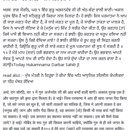
ਅਰਥ: ਰਾਗ ਸੋਰਠਿ, ਘਰ ੧ ਵਿੱਚ ਗੁਰੂ ਅਰਜਨਦੇਵ ਜੀ ਦੀ ਅੱਠ-ਬੰਦਾਂ ਵਾਲੀ ਬਾਣੀ। ਅਕਾਲ
ਪੁਰਖ ਇੱਕ ਹੈ ਅਤੇ ਸਤਿਗੁਰੂ ਦੀ ਕਿਰਪਾ ਨਾਲ ਮਿਲਦਾ ਹੈ। ਹੇ ਭਾਈ! ਜਿਸ ਪਰਮਾਤਮਾ ਨੇ ਆਪ
ਹੀ ਸਾਰਾ ਜਗਤ ਪੈਦਾ ਕੀਤਾ ਹੈ, ਜੋ ਸਾਰੇ ਜਗਤ ਦਾ ਮੂਲ ਹੈ, ਜੋ ਸਾਰੀਆਂ ਤਾਕਤਾਂ ਦਾ ਮਾਲਕ ਹੈ,
ਜਿਸ ਨੇ ਆਪਣੀ ਸੱਤਿਆ ਦੇ ਕੇ (ਮਨੁੱਖ ਦਾ) ਜਿੰਦ ਤੇ ਸਰੀਰ ਪੈਦਾ ਕੀਤਾ ਹੈ, ਉਹ ਕਰਤਾਰ (ਤਾਂ)
ਕਿਸੇ ਪਾਸੋਂ ਭੀ ਬਿਆਨ ਨਹੀਂ ਕੀਤਾ ਜਾ ਸਕਦਾ। ਹੇ ਭਾਈ! ਉਹ ਕਰਤਾਰ ਦਾ ਸਰੂਪ ਦਸਿਆ ਨਹੀਂ
ਜਾ ਸਕਦਾ। ਉਸ ਨੂੰ ਕਿਵੇਂ ਵੇਖਿਆ ਜਾਏ? ਹੇ ਭਾਈ! ਗੋਬਿੰਦ ਦੇ ਰੂਪ ਗੁਰੂ ਦੀ ਸਿਫ਼ਤ ਕਰਨੀ
ਚਾਹੀਦੀ ਹੈ, ਕਿਉਂਕਿ ਗੁਰੂ ਪਾਸੋਂ ਹੀ ਸਾਰੇ ਜਗਤ ਦੇ ਮੂਲ ਪਰਮਾਤਮਾ ਦੀ ਸੂਝ ਪੈ ਸਕਦੀ ਹੈ ॥
੧॥ ਹੇ ਮੇਰੇ ਮਨ! (ਸਦਾ) ਹਰੀ ਭਗਵਾਨ ਦਾ ਨਾਮ ਜਪਣਾ ਚਾਹੀਦਾ ਹੈ। ਉਹ ਭਗਵਾਨ ਆਪਣੇ
ਸੇਵਕ ਨੂੰ ਆਪਣੇ ਨਾਮ ਦੀ ਦਾਤਿ ਦੇਂਦਾ ਹੈ। ਉਹ ਸਾਰੇ ਦੁੱਖਾਂ ਪੀੜਾਂ ਦਾ ਨਾਸ ਕਰਨ ਵਾਲਾ ਹੈ ॥
ਰਹਾਉ॥Today Hukamnama Darbar Sahib JI
read also :-
ਮੁੱਖ ਮੰਤਰੀ ਨੇ ਦਿੜ੍ਹਬਾ ਤੇ ਚੀਮਾ ਵਿੱਚ ਅਤਿ ਆਧੁਨਿਕ ਤਹਿਸੀਲ ਕੰਪਲੈਕਸਾਂ
ਦਾ ਨੀਂਹ ਪੱਥਰ ਰੱਖਿਆ
अर्थ: राग सोरठि, घर १ में गुरु अर्जनदेव जी की आठ बन्दों वाली बाणी। अकाल पुरख एक है
और सतगुरु की कृपा द्वारा मिलता है। हे भाई! जिस परमात्मा ने आप ही सारा जगत पैदा किया
है, जो सरे जगत का मूल है, जो सारी ताकतों का मालिक है, जिस ने अपनी ताकत दे कर
(मनुख की) जान और सरीर पैदा किया है, वह करतार (तो) किसी भी तरह बयां नहीं किया
जा सकता। हे भाई! उस करतार का सवरूप बताया नहीं जा सकता। उस को कैसे देखा
जाये? हे भाई! गोबिंद के रूप गुरु की सिफत करनी चाहिये, क्योंकि गुरु से ही सरे जगत के
मूल की सूझ पाई जा सकती है॥१॥ हे मेरे मन! (सदा) हरी परमात्मा का नाम जपना चाहिए।