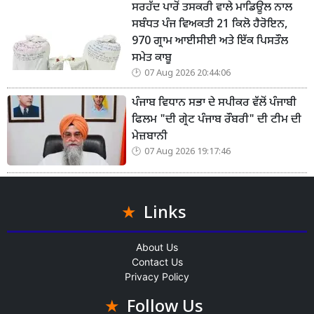
ਸਰਹੱਦ ਪਾਰੋਂ ਤਸਕਰੀ ਵਾਲੇ ਮਾਡਿਊਲ ਨਾਲ
ਸਬੰਧਤ ਪੰਜ ਵਿਅਕਤੀ 21 ਕਿਲੋ ਹੈਰੋਇਨ,
970 ਗ੍ਰਾਮ ਆਈਸੀਈ ਅਤੇ ਇੱਕ ਪਿਸਤੌਲ
ਸਮੇਤ ਕਾਬੂ
07 Aug 2026 20:44:06
ਪੰਜਾਬ ਵਿਧਾਨ ਸਭਾ ਦੇ ਸਪੀਕਰ ਵੱਲੋਂ ਪੰਜਾਬੀ
ਫਿਲਮ "ਦੀ ਗ੍ਰੇਟ ਪੰਜਾਬ ਰੌਬਰੀ" ਦੀ ਟੀਮ ਦੀ
ਮੇਜ਼ਬਾਨੀ
07 Aug 2026 19:17:46
Links
About Us
Contact Us
Privacy Policy
Follow Us