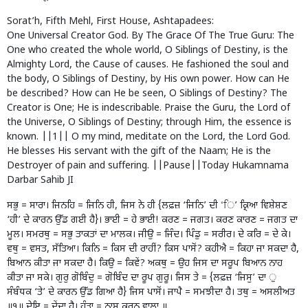
Sorat’h, Fifth Mehl, First House, Ashtapadees:
One Universal Creator God. By The Grace Of The True Guru: The
One who created the whole world, O Siblings of Destiny, is the
Almighty Lord, the Cause of causes. He fashioned the soul and
the body, O Siblings of Destiny, by His own power. How can He
be described? How can He be seen, O Siblings of Destiny? The
Creator is One; He is indescribable. Praise the Guru, the Lord of
the Universe, O Siblings of Destiny; through Him, the essence is
known. ||1|| O my mind, meditate on the Lord, the Lord God.
He blesses His servant with the gift of the Naam; He is the
Destroyer of pain and suffering. ||Pause||Today Hukamnama
Darbar Sahib JI
ਸਭੁ = ਸਾਰਾ। ਜਿਨਹਿ = ਜਿਨਿ ਹੀ, ਜਿਸ ਨੇ ਹੀ {ਲਫ਼ਜ਼ ‘ਜਿਨਿ’ ਦੀ ‘ਿ’ ਕ੍ਰਿਆ ਵਿਸ਼ੇਸ਼ਣ
‘ਹੀ’ ਦੇ ਕਾਰਨ ਉੱਡ ਗਈ ਹੈ}। ਭਾਈ = ਹੇ ਭਾਈ! ਕਰਣ = ਜਗਤ। ਕਰਣ ਕਾਰਣ = ਜਗਤ ਦਾ
ਮੂਲ। ਸਮਰਥੁ = ਸਭੁ ਤਾਕਤਾਂ ਦਾ ਮਾਲਕ। ਜੀਉ = ਜਿੰਦ। ਪਿੰਡੁ = ਸਰੀਰ। ਦੇ ਕਰਿ = ਦੇ ਕੇ।
ਵਥੁ = ਵਸਤ, ਸੱਤਿਆ। ਕਿਨਿ = ਕਿਸ ਦੀ ਰਾਹੀਂ? ਕਿਸ ਪਾਸੋਂ? ਕਹੀਐ = ਕਿਹਾ ਜਾ ਸਕਦਾ ਹੈ,
ਬਿਆਨ ਕੀਤਾ ਜਾ ਸਕਦਾ ਹੈ। ਕਿਉ = ਕਿਵੇਂ? ਅਕਥੁ = ਉਹ ਜਿਸ ਦਾ ਸਰੂਪ ਬਿਆਨ ਨਾਹ
ਕੀਤਾ ਜਾ ਸਕੇ। ਗੁਰੁ ਗੋਬਿੰਦੁ = ਗੋਬਿੰਦ ਦਾ ਰੂਪ ਗੁਰੂ। ਜਿਸ ਤੇ = {ਲਫ਼ਜ਼ ‘ਜਿਸੁ’ ਦਾ ੁ
ਸੰਬੰਧਕ ‘ਤੇ’ ਦੇ ਕਾਰਨ ਉੱਡ ਗਿਆ ਹੈ} ਜਿਸ ਪਾਸੋਂ। ਜਾਪੈ = ਸਮਝੀਦਾ ਹੈ। ਤਥੁ = ਅਸਲੀਅਤ
॥੧॥ ਦੇਇ = ਦੇਂਦਾ ਹੈ। ਹੰਤਾ = ਨਾਸ ਕਰਨ ਵਾਲਾ ॥