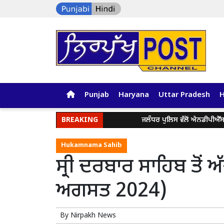
Punjab
Haryana
Uttar Pradesh
BREAKING
ਜਲੰਧਰ ਪੁਲਿਸ ਵੱਲੋਂ ਐਨਡੀਪੀਐੱਸ ਐਕਟ
Hukamnama Sahib
ਸ੍ਰੀ ਦਰਬਾਰ ਸਾਹਿਬ ਤੋਂ 
ਅਗਸਤ 2024)
By
Nirpakh News