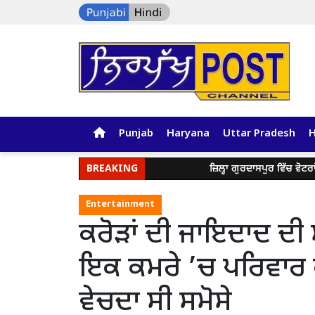
Punjab
Haryana
Uttar Pradesh
BREAKING
ਜ਼ਿਲ੍ਹਾ ਗੁਰਦਾਸਪੁਰ ਵਿੱਚ ਵੋਟਰਾਂ 
Entertainment
ਕਰੋੜਾਂ ਦੀ ਜਾਇਦਾਦ ਦੀ 
ਇਕ ਕਮਰੇ ’ਚ ਪਰਿਵਾਰ ਕ
ਵੇਚਦਾ ਸੀ ਸਮੋਸੇ