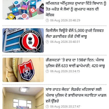
ਕਮਿਸ਼ਨਰ ਅੰਮ੍ਰਿਤਸਰ ਦੁਆਰਾ ਦਿੱਤੇ ਬਿਆਨ ਨੂੰ
ਤੋੜ-ਮਰੋੜ ਕੇ ਲੋਕਾਂ ਨੂੰ ਗੁਮਰਾਹ ਕਰਨ ਦੀ
ਕੋਸ਼ਿਸ਼
06 Aug 2026 20:48:29
ਵਿਜੀਲੈਂਸ ਬਿਊਰੋ ਵੱਲੋਂ 5,000 ਰੁਪਏ ਰਿਸ਼ਵਤ
ਲੈਂਦਾ ਡਰਾਈਵਰ ਰੰਗੇ ਹੱਥੀਂ ਕਾਬੂ
06 Aug 2026 20:40:31
ਗੈਂਗਸਟਰਾਂ 'ਤੇ ਵਾਰ ਦਾ 198ਵਾਂ ਦਿਨ: ਪੰਜਾਬ
ਪੁਲਿਸ ਵੱਲੋਂ 633 ਥਾਈਂ ਛਾਪੇਮਾਰੀ; 420 ਕਾਬੂ
06 Aug 2026 20:34:15
ਸਾਂਝ ਰਾਹਤ ਕੇਂਦਰ’ ਲੋੜਵੰਦ ਮਹਿਲਾਵਾਂ ਲਈ
ਪੰਜਾਬ ਪੁਲਿਸ ਦੇ ਭਾਈਚਾਰਕ ਸਹਾਇਤਾ ਮਾਡਲ
ਵਜੋਂ ਉੱਭਰੇ
06 Aug 2026 20:27:47