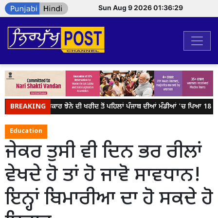
Sun Aug 9 2026 01:36:29
BREAKING
ਕੇਂਦਰ ਸਰਕਾਰ ਝੋਨੇ ਦੀ ਖਰੀਦ ਤੋਂ ਪਹਿਲਾਂ ਪੰਜਾਬ ਦੀਆਂ ਮੰਡੀਆਂ 'ਚ ਪਿਆ 18 ਲੱਖ
Education
ਜੇਕਰ ਤੁਸੀ ਵੀ ਦਿਨ ਭਰ ਰੀਲਾਂ
ਵੇਖਦੇ ਹੋ ਤਾਂ ਹੋ ਜਾਵੋ ਸਾਵਧਾਨ!
ਇਨ੍ਹਾਂ ਬਿਮਾਰੀਆ ਦਾ ਹੋ ਸਕਦੇ ਹੋ