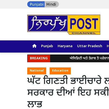
Punjab
Haryana
Uttar Pradesh
BREAKING
ਐਸਿਡਿਟੀ ਅਤੇ ਤੇਜ਼ਾਬ ਤੋਂ ਪਰੇਸ਼ਾਨ ਹੋ? ਜ
National
Education
ਘੱਟ ਗਿਣਤੀ ਭਾਈਚਾਰੇ
ਸਰਕਾਰ ਦੀਆਂ ਇਹ ਸਕੀਮਾ
ਲਾਭ