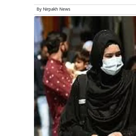
By
Nirpakh News