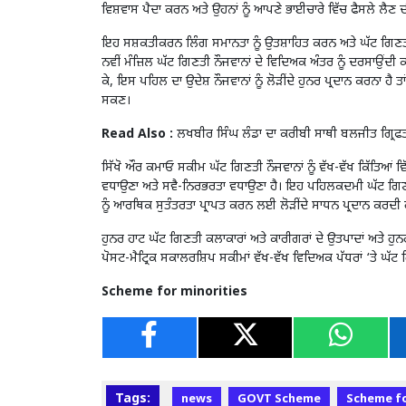
ਵਿਸ਼ਵਾਸ ਪੈਦਾ ਕਰਨ ਅਤੇ ਉਹਨਾਂ ਨੂੰ ਆਪਣੇ ਭਾਈਚਾਰੇ ਵਿੱਚ ਫੈਸਲੇ ਲੈਣ
ਇਹ ਸਸ਼ਕਤੀਕਰਨ ਲਿੰਗ ਸਮਾਨਤਾ ਨੂੰ ਉਤਸ਼ਾਹਿਤ ਕਰਨ ਅਤੇ ਘੱਟ ਗਿਣਤ
ਨਵੀਂ ਮੰਜ਼ਿਲ ਘੱਟ ਗਿਣਤੀ ਨੌਜਵਾਨਾਂ ਦੇ ਵਿਦਿਅਕ ਅੰਤਰ ਨੂੰ ਦਰਸਾਉਂਦੀ ਕ
ਕੇ, ਇਸ ਪਹਿਲ ਦਾ ਉਦੇਸ਼ ਨੌਜਵਾਨਾਂ ਨੂੰ ਲੋੜੀਂਦੇ ਹੁਨਰ ਪ੍ਰਦਾਨ ਕਰਨਾ ਹੈ
ਸਕਣ।
Read Also :
ਲਖਬੀਰ ਸਿੰਘ ਲੰਡਾ ਦਾ ਕਰੀਬੀ ਸਾਥੀ ਬਲਜੀਤ ਗ੍ਰਿਫ
ਸਿੱਖੋ ਔਰ ਕਮਾਓ ਸਕੀਮ ਘੱਟ ਗਿਣਤੀ ਨੌਜਵਾਨਾਂ ਨੂੰ ਵੱਖ-ਵੱਖ ਕਿੱਤਿਆਂ ਵਿੱ
ਵਧਾਉਣਾ ਅਤੇ ਸਵੈ-ਨਿਰਭਰਤਾ ਵਧਾਉਣਾ ਹੈ। ਇਹ ਪਹਿਲਕਦਮੀ ਘੱਟ ਗਿਣਤੀ ਭਾਈਚ
ਨੂੰ ਆਰਥਿਕ ਸੁਤੰਤਰਤਾ ਪ੍ਰਾਪਤ ਕਰਨ ਲਈ ਲੋੜੀਂਦੇ ਸਾਧਨ ਪ੍ਰਦਾਨ ਕਰਦੀ
ਹੁਨਰ ਹਾਟ ਘੱਟ ਗਿਣਤੀ ਕਲਾਕਾਰਾਂ ਅਤੇ ਕਾਰੀਗਰਾਂ ਦੇ ਉਤਪਾਦਾਂ ਅਤੇ ਹੁਨਰਾ
ਪੋਸਟ-ਮੈਟ੍ਰਿਕ ਸਕਾਲਰਸ਼ਿਪ ਸਕੀਮਾਂ ਵੱਖ-ਵੱਖ ਵਿਦਿਅਕ ਪੱਧਰਾਂ ‘ਤੇ ਘੱ
Scheme for minorities
Tags:
news
GOVT Scheme
Scheme fo